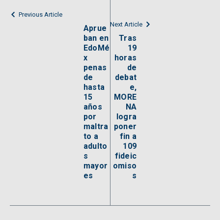
Previous Article
Next Article
Aprue
ban en
Tras
EdoMé
19
x
horas
penas
de
de
debat
hasta
e,
15
MORE
años
NA
por
logra
maltra
poner
to a
fin a
adulto
109
s
fideic
mayor
omiso
es
s