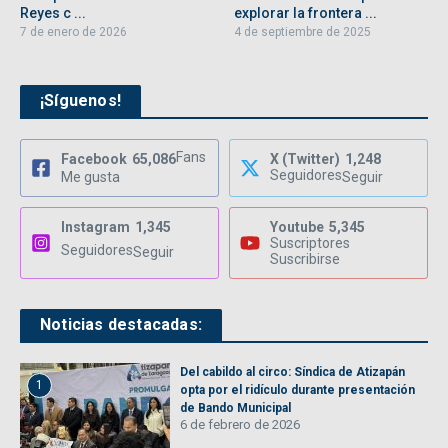
Reyes c ...
explorar la frontera ...
7 de enero de 2026
4 de septiembre de 2025
¡Síguenos!
Fans
Facebook
65,086
X (Twitter)
1,248
Seguidores
Me gusta
Seguir
Instagram
1,345
Youtube
5,345
Suscriptores
Seguidores
Seguir
Suscribirse
Noticias destacadas:
Del cabildo al circo: Síndica de Atizapán
1
opta por el ridículo durante presentación
de Bando Municipal
6 de febrero de 2026