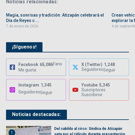
Noticias relacionadas:
Magia, sonrisas y tradición: Atizapán celebrará el
Crean vehíc
Día de Reyes c ...
explorar la f
7 de enero de 2026
4 de septiemb
¡Síguenos!
Fans
Facebook
65,086
X (Twitter)
1,248
Seguidores
Me gusta
Seguir
Instagram
1,345
Youtube
5,345
Suscriptores
Seguidores
Seguir
Suscribirse
Noticias destacadas:
Del cabildo al circo: Síndica de Atizapán
1
opta por el ridículo durante presentación