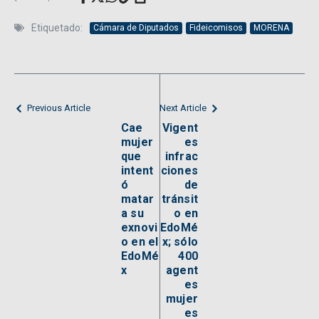
Etiquetado:
Cámara de Diputados
Fideicomisos
MORENA
Previous Article
Next Article
Cae
Vigent
mujer
es
que
infrac
intent
ciones
ó
de
matar
tránsit
a su
o en
exnovi
EdoMé
o en el
x; sólo
EdoMé
400
x
agent
es
mujer
es