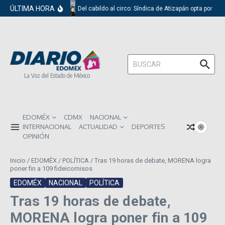
Saltar al contenido
ÚLTIMA HORA
Del cabildo al circo: Síndica de Atizapán opta por el 
Buscar:
La Voz del Estado de México
EDOMÉX
CDMX
NACIONAL
INTERNACIONAL
ACTUALIDAD
DEPORTES
OPINIÓN
Inicio
/
EDOMÉX
/
POLÍTICA
/
Tras 19 horas de debate, MORENA logra
poner fin a 109 fideicomisos
EDOMÉX
NACIONAL
POLÍTICA
Tras 19 horas de debate,
MORENA logra poner fin a 109