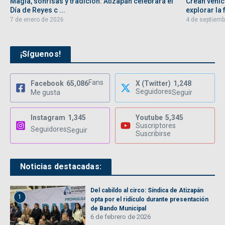
Magia, sonrisas y tradición: Atizapán celebrará el
Crean vehíc
Día de Reyes c ...
explorar la f
7 de enero de 2026
4 de septiemb
¡Síguenos!
Fans
Facebook
65,086
X (Twitter)
1,248
Seguidores
Me gusta
Seguir
Instagram
1,345
Youtube
5,345
Suscriptores
Seguidores
Seguir
Suscribirse
Noticias destacadas:
Del cabildo al circo: Síndica de Atizapán
1
opta por el ridículo durante presentación
de Bando Municipal
6 de febrero de 2026