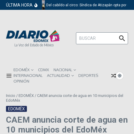
Saltar al contenido
ÚLTIMA HORA
Del cabildo al circo: Síndica de Atizapán opta por el 
Buscar:
La Voz del Estado de México
EDOMÉX
CDMX
NACIONAL
INTERNACIONAL
ACTUALIDAD
DEPORTES
OPINIÓN
Inicio
/
EDOMÉX
/
CAEM anuncia corte de agua en 10 municipios del
EdoMéx
EDOMÉX
CAEM anuncia corte de agua en
10 municipios del EdoMéx