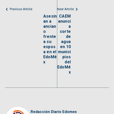
Previous Article
Next Article
Asesin
CAEM
an a
anunci
ancian
a
o
corte
frente
de
a su
agua
espos
en 10
a en el
munici
EdoMé
pios
x
del
EdoMé
x
Redacción Diario Edomex