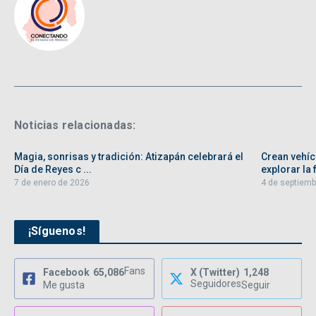
Noticias relacionadas:
Magia, sonrisas y tradición: Atizapán celebrará el
Crean vehíc
Día de Reyes c ...
explorar la f
7 de enero de 2026
4 de septiemb
¡Síguenos!
Fans
Facebook
65,086
X (Twitter)
1,248
Seguidores
Me gusta
Seguir