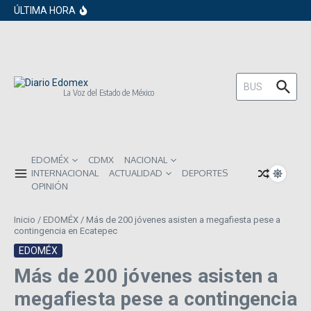
en los próximos 30 días
Saltar al contenido
ÚLTIMA HORA
Gobierno de Sheinbaum pide prestado a
inversionistas extranjeros; emite nueva
deuda externa
ISR subirá en México para 2026: Así será
el impacto directo en salarios y precios
Año Nuevo 2026: Los propósitos más
comunes entre los mexicanos
Buscar:
La Voz del Estado de México
EDOMÉX
CDMX
NACIONAL
INTERNACIONAL
ACTUALIDAD
DEPORTES
OPINIÓN
Inicio
/
EDOMÉX
/
Más de 200 jóvenes asisten a megafiesta pese a
contingencia en Ecatepec
EDOMÉX
Más de 200 jóvenes asisten a
megafiesta pese a contingencia