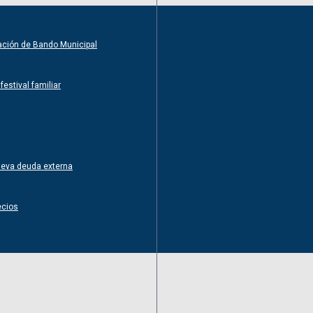
ntación de Bando Municipal
estival familiar
nueva deuda externa
ecios