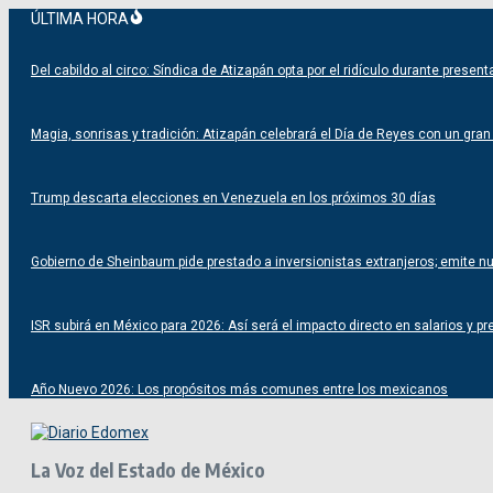
Saltar
ÚLTIMA HORA
al
contenido
Del cabildo al circo: Síndica de Atizapán opta por el ridículo durante prese
Magia, sonrisas y tradición: Atizapán celebrará el Día de Reyes con un gran f
Trump descarta elecciones en Venezuela en los próximos 30 días
Gobierno de Sheinbaum pide prestado a inversionistas extranjeros; emite 
ISR subirá en México para 2026: Así será el impacto directo en salarios y pr
Año Nuevo 2026: Los propósitos más comunes entre los mexicanos
La Voz del Estado de México