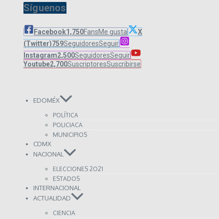
Síguenos
Facebook
1,750
Fans
Me gusta
X
(Twitter)
759
Seguidores
Seguir
Instagram
2,500
Seguidores
Seguir
Youtube
2,700
Suscriptores
Suscribirse
EDOMÉX
POLÍTICA
POLICIACA
MUNICIPIOS
CDMX
NACIONAL
ELECCIONES 2O21
ESTADOS
INTERNACIONAL
ACTUALIDAD
CIENCIA