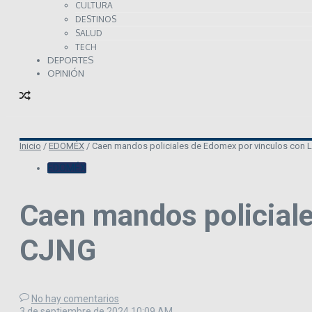
CULTURA
DESTINOS
SALUD
TECH
DEPORTES
OPINIÓN
Inicio
/
EDOMÉX
/
Caen mandos policiales de Edomex por vinculos con La
EDOMÉX
Caen mandos policiale
CJNG
No hay comentarios
3 de septiembre de 2024
10:09 AM