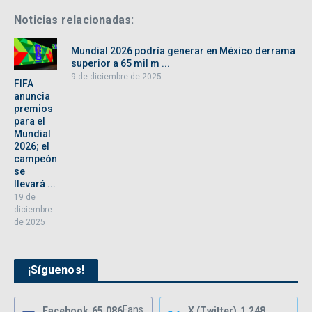
Noticias relacionadas:
Mundial 2026 podría generar en México derrama
superior a 65 mil m ...
9 de diciembre de 2025
FIFA
anuncia
premios
para el
Mundial
2026; el
campeón
se
llevará ...
19 de
diciembre
de 2025
¡Síguenos!
Fans
Facebook
65,086
X (Twitter)
1,248