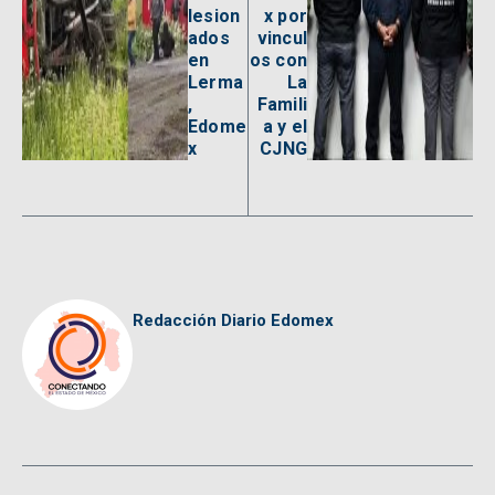
lesion
x por
ados
vincul
en
os con
Lerma
La
,
Famili
Edome
a y el
x
CJNG
Redacción Diario Edomex