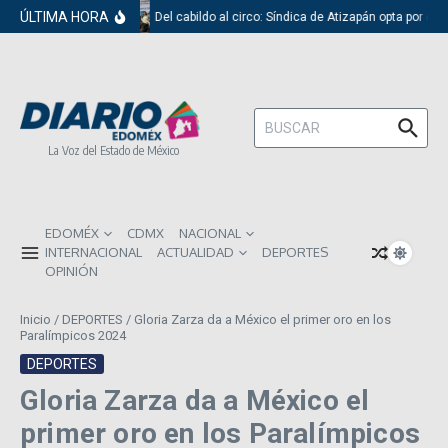
Saltar al contenido
ÚLTIMA HORA
Del cabildo al circo: Síndica de Atizapán opta por el 
Buscar:
La Voz del Estado de México
EDOMÉX
CDMX
NACIONAL
INTERNACIONAL
ACTUALIDAD
DEPORTES
OPINIÓN
Inicio
/
DEPORTES
/
Gloria Zarza da a México el primer oro en los
Paralímpicos 2024
DEPORTES
Gloria Zarza da a México el
primer oro en los Paralímpicos