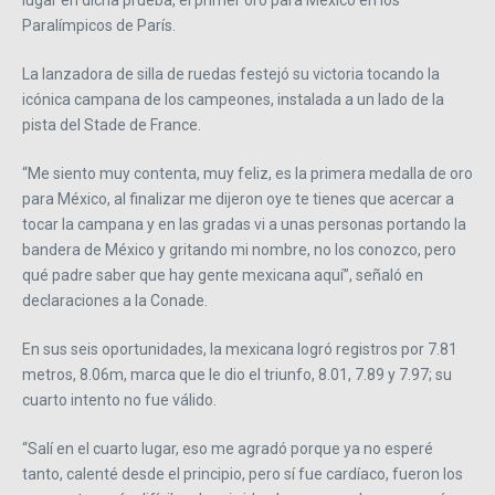
lugar en dicha prueba, el primer oro para México en los
Paralímpicos de París.
La lanzadora de silla de ruedas festejó su victoria tocando la
icónica campana de los campeones, instalada a un lado de la
pista del Stade de France.
“Me siento muy contenta, muy feliz, es la primera medalla de oro
para México, al finalizar me dijeron oye te tienes que acercar a
tocar la campana y en las gradas vi a unas personas portando la
bandera de México y gritando mi nombre, no los conozco, pero
qué padre saber que hay gente mexicana aquí”, señaló en
declaraciones a la Conade.
En sus seis oportunidades, la mexicana logró registros por 7.81
metros, 8.06m, marca que le dio el triunfo, 8.01, 7.89 y 7.97; su
cuarto intento no fue válido.
“Salí en el cuarto lugar, eso me agradó porque ya no esperé
tanto, calenté desde el principio, pero sí fue cardíaco, fueron los