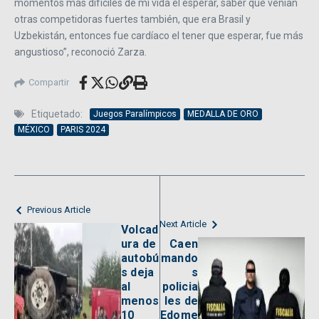
momentos más difíciles de mi vida el esperar, saber que venían
otras competidoras fuertes también, que era Brasil y
Uzbekistán, entonces fue cardíaco el tener que esperar, fue más
angustioso”, reconoció Zarza.
Compartir
Etiquetado:
Juegos Paralímpicos
MEDALLA DE ORO
MÉXICO
PARIS 2024
Previous Article
Next Article
Volcad
ura de
Caen
autobú
mando
s deja
s
al
policia
menos
les de
10
Edome