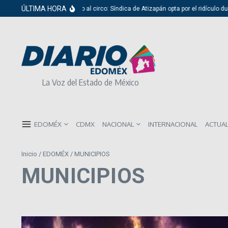
Saltar al contenido
ÚLTIMA HORA
Del cabildo al circo: Síndica de Atizapán opta por el ridículo dur
La Voz del Estado de México
EDOMÉX
CDMX
NACIONAL
INTERNACIONAL
ACTUA
Inicio
/
EDOMÉX
/
MUNICIPIOS
MUNICIPIOS