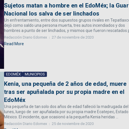
Sujetos matan a hombre en el EdoMéx; la Guar
Nacional los salva de ser linchados
Un enfrentamiento, entre dos supuestos grupos rivales en Tepatlaxc
dejó como saldo una persona muerta, tres autos incendiados y dos
hombres a punto de ser linchados, y mismos que fueron rescatados p
Redacción Diario Edomex
27 de noviembre de 2020
Read More
EDOMÉX
MUNICIPIOS
Kenia, una pequeña de 2 años de edad, muere
tras ser apuñalada por su propia madre en el
EdoMéx
Una pequeña de tan solo dos años de edad falleció la madrugada del
lunes, luego de ser apuñalada por su propia madre Ecatepec, Estado
México. El incidente, que ocasionó a la pequeña Kenia heridas ...
Redacción Diario Edomex
25 de noviembre de 2020