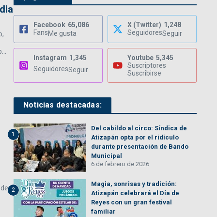
dia
Facebook
65,086
X (Twitter)
1,248
Fans
Seguidores
Me gusta
Seguir
o,
...
Instagram
1,345
Youtube
5,345
Suscriptores
Seguidores
Seguir
Suscribirse
Noticias destacadas:
Del cabildo al circo: Síndica de
1
Atizapán opta por el ridículo
durante presentación de Bando
Municipal
6 de febrero de 2026
Magia, sonrisas y tradición:
 de
2
Atizapán celebrará el Día de
Reyes con un gran festival
familiar