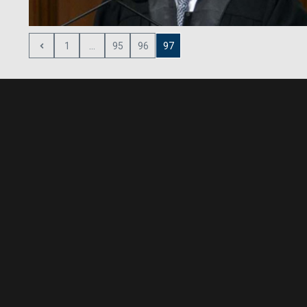
1
...
95
96
97