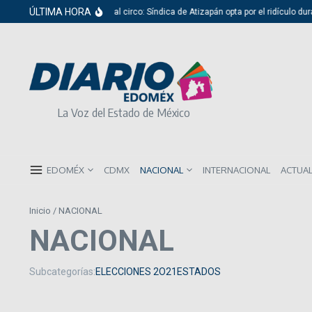
Saltar al contenido
ÚLTIMA HORA
Del cabildo al circo: Síndica de Atizapán opta por el ridículo durante 
La Voz del Estado de México
EDOMÉX
CDMX
NACIONAL
INTERNACIONAL
ACTUA
Inicio
/
NACIONAL
NACIONAL
Subcategorías:
ELECCIONES 2O21
ESTADOS