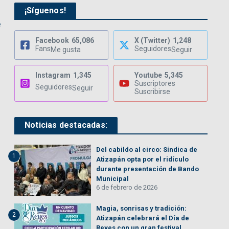
¡Síguenos!
e
Facebook
65,086
X (Twitter)
1,248
Fans
Seguidores
Me gusta
Seguir
Instagram
1,345
Youtube
5,345
Suscriptores
Seguidores
Seguir
Suscribirse
Noticias destacadas:
Del cabildo al circo: Síndica de
1
Atizapán opta por el ridículo
durante presentación de Bando
Municipal
6 de febrero de 2026
Magia, sonrisas y tradición:
2
Atizapán celebrará el Día de
Reyes con un gran festival