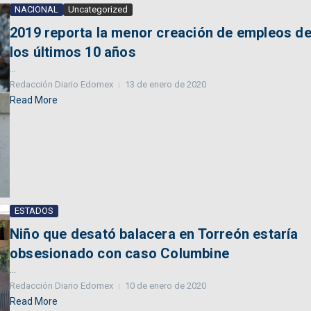
NACIONAL
Uncategorized
2019 reporta la menor creación de empleos d
los últimos 10 años
...
Redacción Diario Edomex
13 de enero de 2020
Read More
ESTADOS
Niño que desató balacera en Torreón estaría
obsesionado con caso Columbine
...
Redacción Diario Edomex
10 de enero de 2020
Read More