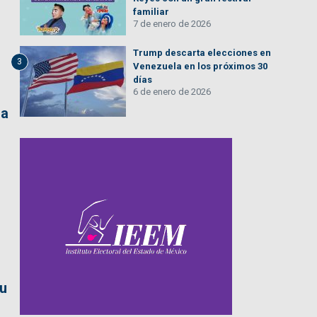
familiar
7 de enero de 2026
Trump descarta elecciones en
3
Venezuela en los próximos 30
días
6 de enero de 2026
la
u