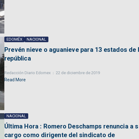
EDOMÉX
NACIONAL
Prevén nieve o aguanieve para 13 estados de 
república
...
Redacción Diario Edomex
22 de diciembre de 2019
Read More
NACIONAL
Última Hora : Romero Deschamps renuncia a s
cargo como dirigente del sindicato de