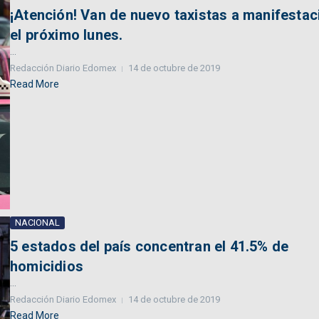
¡Atención! Van de nuevo taxistas a manifestac
el próximo lunes.
...
Redacción Diario Edomex
14 de octubre de 2019
Read More
NACIONAL
5 estados del país concentran el 41.5% de
homicidios
...
Redacción Diario Edomex
14 de octubre de 2019
Read More