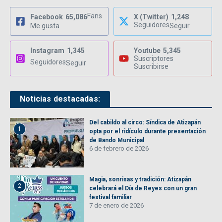
Fans
Facebook
65,086
X (Twitter)
1,248
Seguidores
Me gusta
Seguir
Instagram
1,345
Youtube
5,345
Suscriptores
Seguidores
Seguir
Suscribirse
Noticias destacadas:
Del cabildo al circo: Síndica de Atizapán
1
opta por el ridículo durante presentación
de Bando Municipal
6 de febrero de 2026
Magia, sonrisas y tradición: Atizapán
2
celebrará el Día de Reyes con un gran
festival familiar
7 de enero de 2026