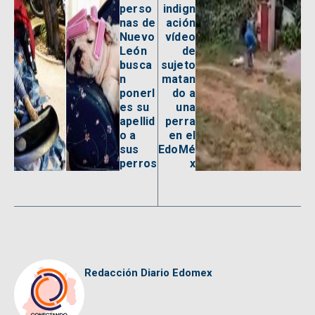
perso
indign
nas de
ación
Nuevo
vídeo
León
de
busca
sujeto
n
matan
ponerl
do a
es su
una
apellid
perra
o a
en el
sus
EdoMé
perros
x
Redacción Diario Edomex