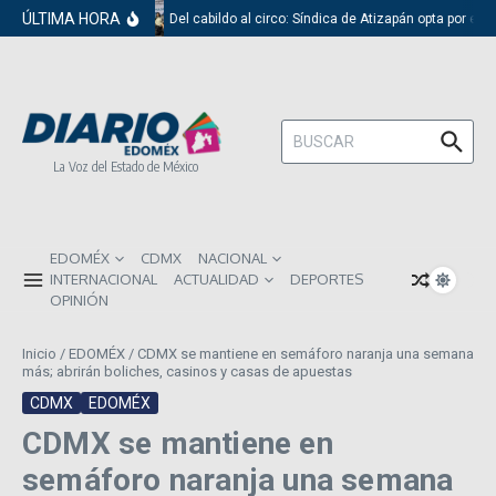
Saltar al contenido
ÚLTIMA HORA
Del cabildo al circo: Síndica de Atizapán opta por el 
Buscar:
La Voz del Estado de México
EDOMÉX
CDMX
NACIONAL
INTERNACIONAL
ACTUALIDAD
DEPORTES
OPINIÓN
Inicio
/
EDOMÉX
/
CDMX se mantiene en semáforo naranja una semana
más; abrirán boliches, casinos y casas de apuestas
CDMX
EDOMÉX
CDMX se mantiene en
semáforo naranja una semana