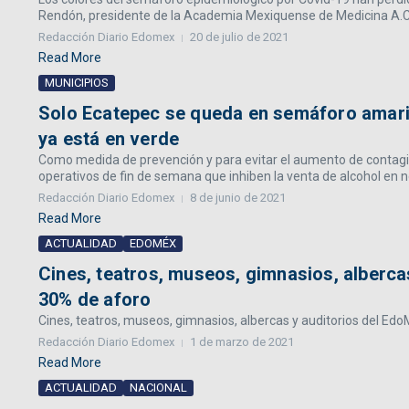
Rendón, presidente de la Academia Mexiquense de Medicina A.C.,
Redacción Diario Edomex
20 de julio de 2021
Read More
MUNICIPIOS
Solo Ecatepec se queda en semáforo amarill
ya está en verde
Como medida de prevención y para evitar el aumento de contagi
operativos de fin de semana que inhiben la venta de alcohol en n
Redacción Diario Edomex
8 de junio de 2021
Read More
ACTUALIDAD
EDOMÉX
Cines, teatros, museos, gimnasios, alberc
30% de aforo
Cines, teatros, museos, gimnasios, albercas y auditorios del Edo
Redacción Diario Edomex
1 de marzo de 2021
Read More
ACTUALIDAD
NACIONAL