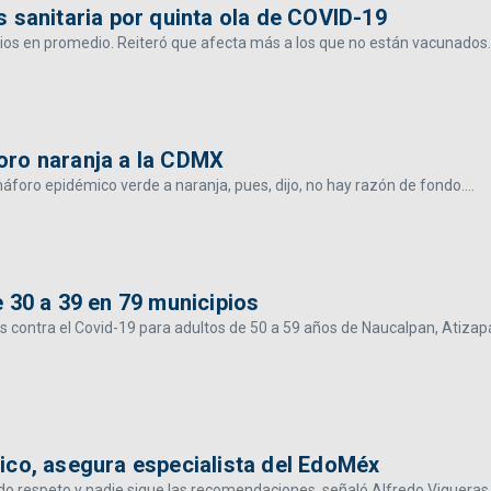
 sanitaria por quinta ola de COVID-19
rios en promedio. Reiteró que afecta más a los que no están vacunados..
oro naranja a la CDMX
foro epidémico verde a naranja, pues, dijo, no hay razón de fondo....
 30 a 39 en 79 municipios
as contra el Covid-19 para adultos de 50 a 59 años de Naucalpan, Atiza
ico, asegura especialista del EdoMéx
do respeto y nadie sigue las recomendaciones, señaló Alfredo Vigueras