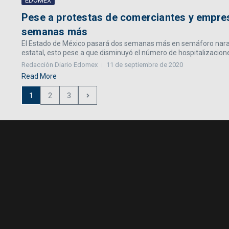
EDOMÉX
Pese a protestas de comerciantes y empre
semanas más
El Estado de México pasará dos semanas más en semáforo naranja
estatal, esto pese a que disminuyó el número de hospitalizaciones
Redacción Diario Edomex
11 de septiembre de 2020
Read More
1
2
3