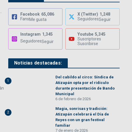
.
Facebook
65,086
X (Twitter)
1,248
Fans
Seguidores
Me gusta
Seguir
Instagram
1,345
Youtube
5,345
Suscriptores
Seguidores
Seguir
Suscribirse
Noticias destacadas:
Del cabildo al circo: Síndica de
1
Atizapán opta por el ridículo
pán
durante presentación de Bando
Municipal
6 de febrero de 2026
Magia, sonrisas y tradición:
2
Atizapán celebrará el Día de
Reyes con un gran festival
familiar
7 de enero de 2026