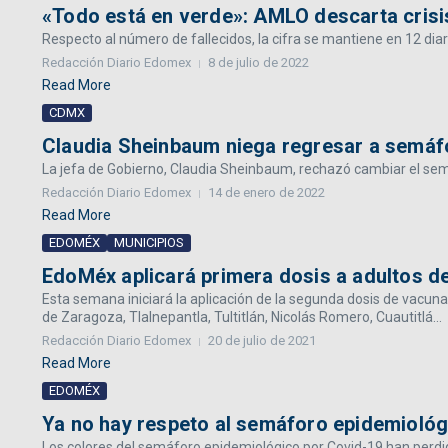
«Todo está en verde»: AMLO descarta crisis
Respecto al número de fallecidos, la cifra se mantiene en 12 dia
Redacción Diario Edomex
8 de julio de 2022
Read More
CDMX
Claudia Sheinbaum niega regresar a semáf
La jefa de Gobierno, Claudia Sheinbaum, rechazó cambiar el semá
Redacción Diario Edomex
14 de enero de 2022
Read More
EDOMÉX
MUNICIPIOS
EdoMéx aplicará primera dosis a adultos de
Esta semana iniciará la aplicación de la segunda dosis de vacun
de Zaragoza, Tlalnepantla, Tultitlán, Nicolás Romero, Cuautitlá...
Redacción Diario Edomex
20 de julio de 2021
Read More
EDOMÉX
Ya no hay respeto al semáforo epidemiológ
Los colores del semáforo epidemiológico por Covid-19 han perdi