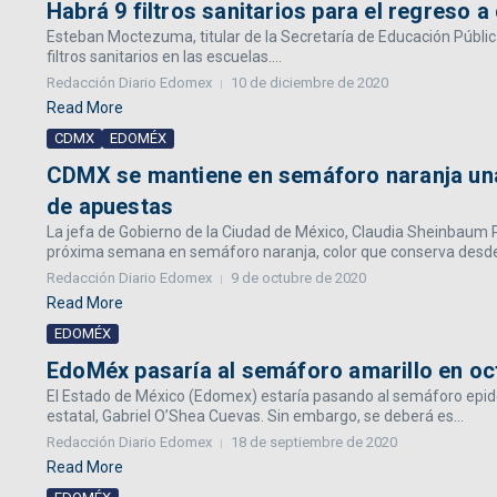
Habrá 9 filtros sanitarios para el regreso 
Esteban Moctezuma, titular de la Secretaría de Educación Públic
filtros sanitarios en las escuelas....
Redacción Diario Edomex
10 de diciembre de 2020
Read More
CDMX
EDOMÉX
CDMX se mantiene en semáforo naranja una
de apuestas
La jefa de Gobierno de la Ciudad de México, Claudia Sheinbaum
próxima semana en semáforo naranja, color que conserva desde e
Redacción Diario Edomex
9 de octubre de 2020
Read More
EDOMÉX
EdoMéx pasaría al semáforo amarillo en oc
El Estado de México (Edomex) estaría pasando al semáforo epide
estatal, Gabriel O’Shea Cuevas. Sin embargo, se deberá es...
Redacción Diario Edomex
18 de septiembre de 2020
Read More