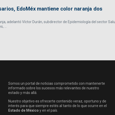
sarios, EdoMéx mantiene color naranja dos
, adelantó Víctor Durán, subdirector de Epidemiología del sector Sal
, ...
Somos un portal de noticias comprometido con mantenerte
informado sobre los sucesos más relevantes de nuestro
estado y más allá.
Nuestro objetivo es ofrecerte contenido veraz, oportuno y de
interés para que siempre estés al tanto de lo que ocurre en el
Estado de México
y en el país.