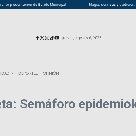
rante presentación de Bando Municipal
Magia, sonrisas y tradición: At
jueves, agosto 6, 2026
LIDAD
DEPORTES
OPINIÓN
ta: Semáforo epidemiol