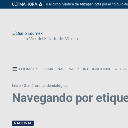
Saltar al contenido
ÚLTIMA HORA
Del cabildo al circo: Síndica de Atizapán opta por el ridículo du
La Voz del Estado de México
EDOMÉX
CDMX
NACIONAL
INTERNACIONAL
ACTUA
Inicio
/
Semáforo epidemiológico
Navegando por etique
NACIONAL