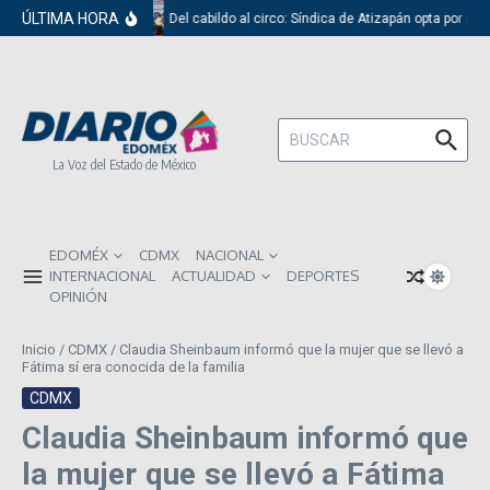
Saltar al contenido
ÚLTIMA HORA
Del cabildo al circo: Síndica de Atizapán opta por el 
Buscar:
La Voz del Estado de México
EDOMÉX
CDMX
NACIONAL
INTERNACIONAL
ACTUALIDAD
DEPORTES
OPINIÓN
Inicio
/
CDMX
/
Claudia Sheinbaum informó que la mujer que se llevó a
Fátima sí era conocida de la familia
CDMX
Claudia Sheinbaum informó que
la mujer que se llevó a Fátima