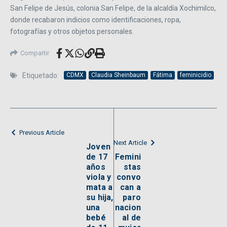
San Felipe de Jesús, colonia San Felipe, de la alcaldía Xochimilco,
donde recabaron indicios como identificaciones, ropa,
fotografías y otros objetos personales.
Compartir
Etiquetado:
CDMX
Claudia Sheinbaum
Fátima
feminicidio
Previous Article
Next Article
Joven
de 17
Femini
años
stas
viola y
convo
mata a
can a
su hija,
paro
una
nacion
bebé
al de