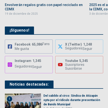
Envolverán regalos gratis con papel reciclado en
2025 es el 
CDMX
la CDMX, con
19 de diciembre de 2025
3 de diciembr
¡Síguenos!
Fans
Facebook
65,086
X (Twitter)
1,248
Seguidores
Me gusta
Seguir
Instagram
1,345
Youtube
5,345
Suscriptores
Seguidores
Seguir
Suscribirse
Noticias destacadas:
Del cabildo al circo: Síndica de Atizapán
1
opta por el ridículo durante presentación
de Bando Municipal