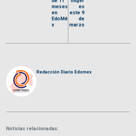
de 11
mujer
meses
es
en
este 9
EdoMé
de
x
marzo
Redacción Diario Edomex
Noticias relacionadas: