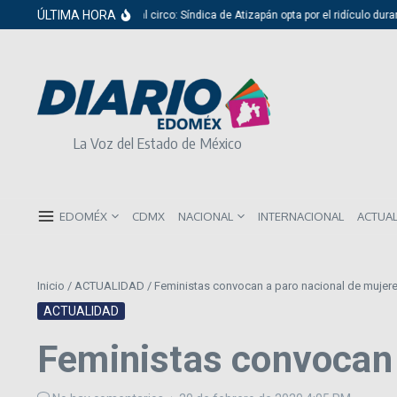
Saltar al contenido
ÚLTIMA HORA
Del cabildo al circo: Síndica de Atizapán opta por el ridículo durante p
La Voz del Estado de México
EDOMÉX
CDMX
NACIONAL
INTERNACIONAL
ACTUA
Inicio
/
ACTUALIDAD
/
Feministas convocan a paro nacional de mujer
ACTUALIDAD
Feministas convocan 