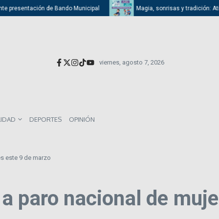
resentación de Bando Municipal
Magia, sonrisas y tradición: Atizapán c
viernes, agosto 7, 2026
LIDAD
DEPORTES
OPINIÓN
es este 9 de marzo
a paro nacional de muje