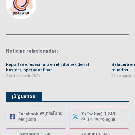
Noticias relacionadas:
Reportan el asesinato en el Edomex de «El
Balacera en
Kastor», operador finan ...
muertos
4 de febrero de 2025
21 de agosto
¡Síguenos!
Fans
Facebook
65,086
X (Twitter)
1,248
Seguidores
Me gusta
Seguir
Instagram
1,345
Youtube
5,345