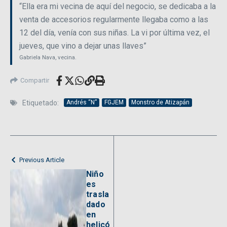
“Ella era mi vecina de aquí del negocio, se dedicaba a la
venta de accesorios regularmente llegaba como a las
12 del día, venía con sus niñas. La vi por última vez, el
jueves, que vino a dejar unas llaves”
Gabriela Nava, vecina.
Compartir
Etiquetado:
Andrés “N”
FGJEM
Monstro de Atizapán
Previous Article
Niño
es
trasla
dado
en
helicó