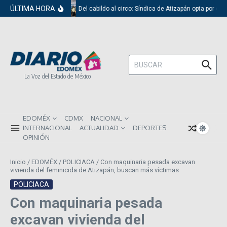
Saltar al contenido
ÚLTIMA HORA
Del cabildo al circo: Síndica de Atizapán opta por el 
Buscar:
La Voz del Estado de México
EDOMÉX
CDMX
NACIONAL
INTERNACIONAL
ACTUALIDAD
DEPORTES
OPINIÓN
Inicio
/
EDOMÉX
/
POLICIACA
/
Con maquinaria pesada excavan
vivienda del feminicida de Atizapán, buscan más víctimas
POLICIACA
Con maquinaria pesada
excavan vivienda del