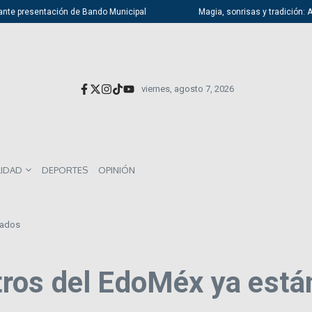
nte presentación de Bando Municipal
Magia, sonrisas y tradición: Atiz
viernes, agosto 7, 2026
LIDAD
DEPORTES
OPINIÓN
nados
ros del EdoMéx ya está