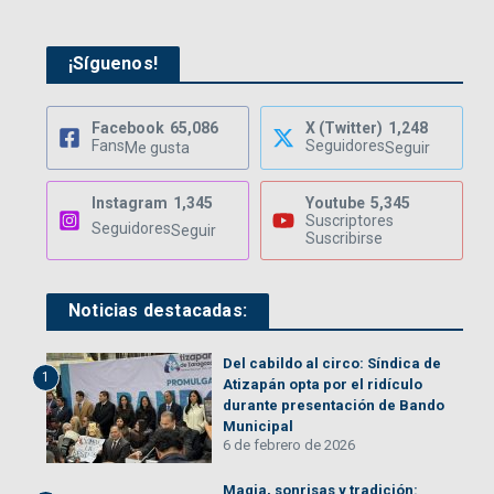
¡Síguenos!
Facebook
65,086
X (Twitter)
1,248
Fans
Seguidores
Me gusta
Seguir
Instagram
1,345
Youtube
5,345
Suscriptores
Seguidores
Seguir
Suscribirse
Noticias destacadas:
Del cabildo al circo: Síndica de
1
Atizapán opta por el ridículo
durante presentación de Bando
Municipal
6 de febrero de 2026
Magia, sonrisas y tradición: