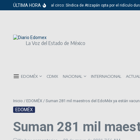
Saltar al contenido
ÚLTIMA HORA
Del cabildo al circo: Síndica de Atizapán opta por el ridículo dura
La Voz del Estado de México
EDOMÉX
CDMX
NACIONAL
INTERNACIONAL
ACTUA
Inicio
/
EDOMÉX
/
Suman 281 mil maestros del EdoMéx ya están vacu
EDOMÉX
Suman 281 mil maest