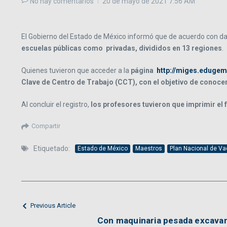
No hay comentarios
20 de mayo de 2021
7:56 AM
El Gobierno del Estado de México informó que de acuerdo con dat
escuelas públicas como privadas, divididos en 13 regiones
.
Quienes tuvieron que acceder a la
página
http://miges.eduge
Clave de Centro de Trabajo (CCT), con el objetivo de conocer 
Al concluir el registro,
los profesores tuvieron que imprimir el
Compartir
Etiquetado:
Estado de México
Maestros
Plan Nacional de V
Previous Article
Con maquinaria pesada excavan 