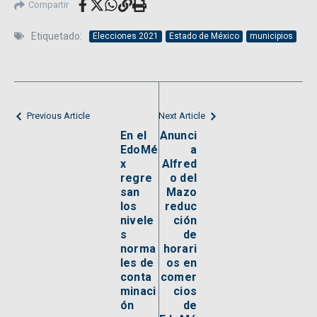
Compartir
Etiquetado:
Elecciones 2021
Estado de México
municipios
Previous Article
Next Article
En el
Anunci
EdoMé
a
x
Alfred
regre
o del
san
Mazo
los
reduc
nivele
ción
s
de
norma
horari
les de
os en
conta
comer
minaci
cios
ón
de