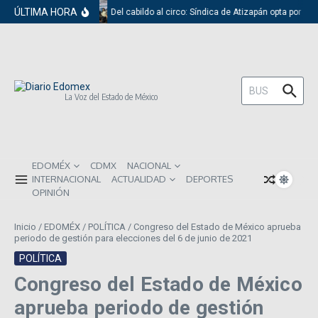
Saltar al contenido
ÚLTIMA HORA
Del cabildo al circo: Síndica de Atizapán opta por el 
Buscar:
La Voz del Estado de México
EDOMÉX
CDMX
NACIONAL
INTERNACIONAL
ACTUALIDAD
DEPORTES
OPINIÓN
Inicio
/
EDOMÉX
/
POLÍTICA
/
Congreso del Estado de México aprueba
periodo de gestión para elecciones del 6 de junio de 2021
POLÍTICA
Congreso del Estado de México
aprueba periodo de gestión