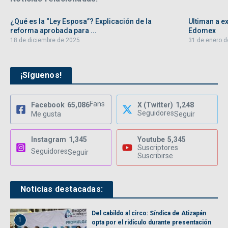
¿Qué es la “Ley Esposa”? Explicación de la
Ultiman a ex
reforma aprobada para ...
Edomex
18 de diciembre de 2025
31 de enero d
¡Síguenos!
Fans
Facebook
65,086
X (Twitter)
1,248
Seguidores
Me gusta
Seguir
Instagram
1,345
Youtube
5,345
Suscriptores
Seguidores
Seguir
Suscribirse
Noticias destacadas:
Del cabildo al circo: Síndica de Atizapán
1
opta por el ridículo durante presentación