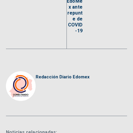
EdoMé
x ante
repunt
e de
COVID
-19
Redacción Diario Edomex
Noticias relacionadas: