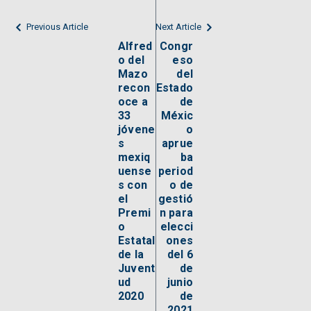
Previous Article
Next Article
Alfred
Congr
o del
eso
Mazo
del
recon
Estado
oce a
de
33
Méxic
jóvene
o
s
aprue
mexiq
ba
uense
period
s con
o de
el
gestió
Premi
n para
o
elecci
Estatal
ones
de la
del 6
Juvent
de
ud
junio
2020
de
2021