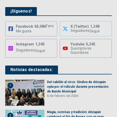
¡Síguenos!
Fans
Facebook
65,086
X (Twitter)
1,248
Seguidores
Me gusta
Seguir
Instagram
1,345
Youtube
5,345
Suscriptores
Seguidores
Seguir
Suscribirse
Noticias destacadas:
Del cabildo al circo: Síndica de Atizapán
1
opta por el ridículo durante presentación
de Bando Municipal
6 de febrero de 2026
Magia, sonrisas y tradición: Atizapán
2
celebrará el Día de Reyes con un gran