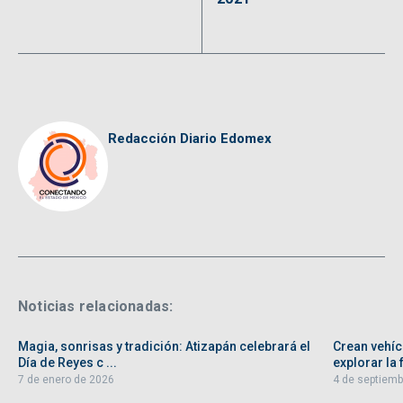
Redacción Diario Edomex
Noticias relacionadas:
Magia, sonrisas y tradición: Atizapán celebrará el
Crean vehíc
Día de Reyes c ...
explorar la f
7 de enero de 2026
4 de septiemb