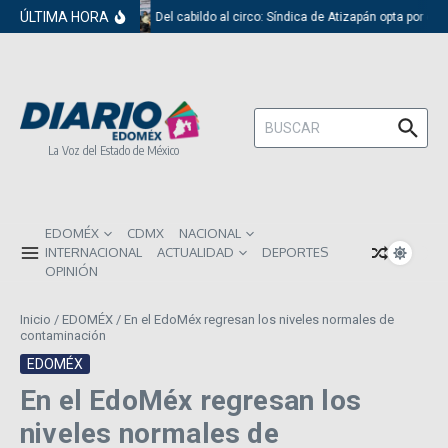
Saltar al contenido
ÚLTIMA HORA
Del cabildo al circo: Síndica de Atizapán opta por el
Buscar:
La Voz del Estado de México
EDOMÉX
CDMX
NACIONAL
INTERNACIONAL
ACTUALIDAD
DEPORTES
OPINIÓN
Inicio
/
EDOMÉX
/
En el EdoMéx regresan los niveles normales de
contaminación
EDOMÉX
En el EdoMéx regresan los
niveles normales de