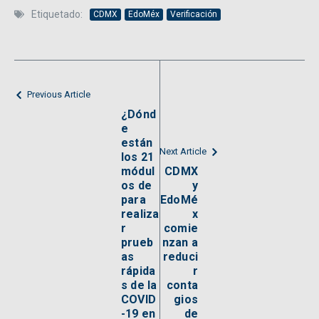
Etiquetado:
CDMX
EdoMéx
Verificación
Previous Article
¿Dónd
e
están
Next Article
los 21
módul
CDMX
os de
y
para
EdoMé
realiza
x
r
comie
prueb
nzan a
as
reduci
rápida
r
s de la
conta
COVID
gios
-19 en
de