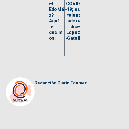
el
COVID
EdoMé
-19; es
x?
«alent
Aquí
ador»
te
dice
decim
López
os:
-Gatell
Redacción Diario Edomex