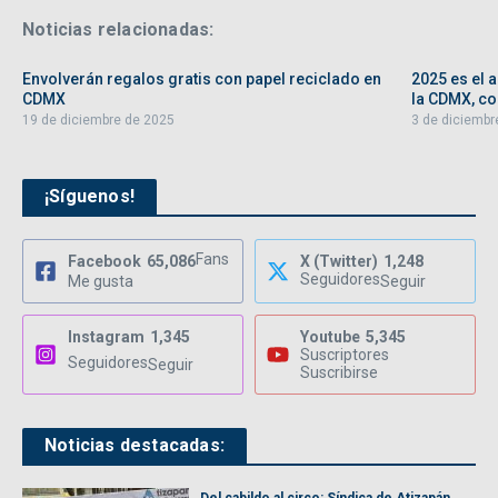
Noticias relacionadas:
Envolverán regalos gratis con papel reciclado en
2025 es el 
CDMX
la CDMX, con
19 de diciembre de 2025
3 de diciembr
¡Síguenos!
Fans
Facebook
65,086
X (Twitter)
1,248
Seguidores
Me gusta
Seguir
Instagram
1,345
Youtube
5,345
Suscriptores
Seguidores
Seguir
Suscribirse
Noticias destacadas: