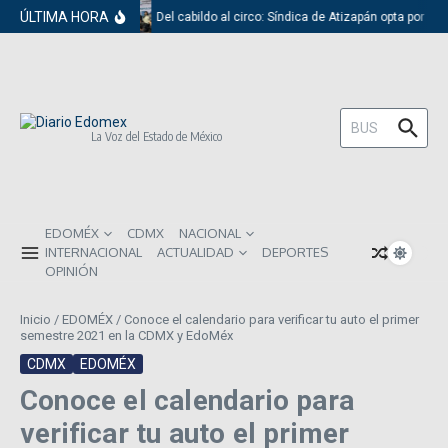
Saltar al contenido
ÚLTIMA HORA
Del cabildo al circo: Síndica de Atizapán opta por el 
Buscar:
La Voz del Estado de México
EDOMÉX
CDMX
NACIONAL
INTERNACIONAL
ACTUALIDAD
DEPORTES
OPINIÓN
Inicio
/
EDOMÉX
/
Conoce el calendario para verificar tu auto el primer
semestre 2021 en la CDMX y EdoMéx
CDMX
EDOMÉX
Conoce el calendario para
verificar tu auto el primer