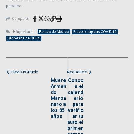
persona.
Compartir
Etiquetado:
Estado de México
Pruebas rápidas COVID-19
Secretaría de Salud
Previous Article
Next Article
Muere
Conoc
Arman
e el
do
calend
Manza
ario
nero a
para
los 85
verific
años
ar tu
auto el
primer