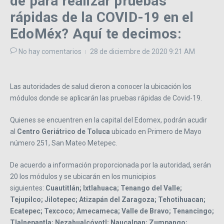
de para realizar pruebas
rápidas de la COVID-19 en el
EdoMéx? Aquí te decimos:
No hay comentarios
28 de diciembre de 2020
9:21 AM
Las autoridades de salud dieron a conocer la ubicación los
módulos donde se aplicarán las pruebas rápidas de Covid-19.
Quienes se encuentren en la capital del Edomex, podrán acudir
al
Centro Geriátrico de Toluca
ubicado en Primero de Mayo
número 251, San Mateo Metepec.
De acuerdo a información proporcionada por la autoridad, serán
20 los módulos y se ubicarán en los municipios
siguientes:
Cuautitlán; Ixtlahuaca; Tenango del Valle;
Tejupilco; Jilotepec; Atizapán del Zaragoza; Tehotihuacan;
Ecatepec; Texcoco; Amecameca; Valle de Bravo; Tenancingo;
Tlalnepantla; Nezahualcóyotl; Naucalpan; Zumpango;