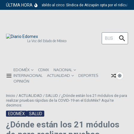
Saltar al contenido
ÚLTIMA HORA
Del cabildo al circo: Síndica de Atizapán opta por el ridículo
Buscar:
La Voz del Estado de México
EDOMÉX
CDMX
NACIONAL
INTERNACIONAL
ACTUALIDAD
DEPORTES
OPINIÓN
Inicio
/
ACTUALIDAD
/
SALUD
/
¿Dónde están los 21 módulos de para
realizar pruebas rápidas de la COVID-19 en el EdoMéx? Aquí te
decimos:
EDOMÉX
SALUD
¿Dónde están los 21 módulos