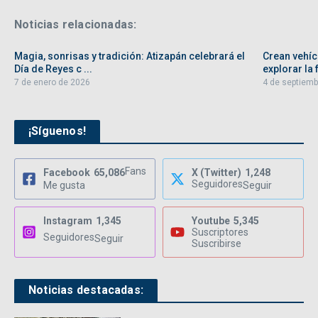
Noticias relacionadas:
Magia, sonrisas y tradición: Atizapán celebrará el
Crean vehíc
Día de Reyes c ...
explorar la f
7 de enero de 2026
4 de septiemb
¡Síguenos!
Fans
Facebook
65,086
X (Twitter)
1,248
Seguidores
Me gusta
Seguir
Instagram
1,345
Youtube
5,345
Suscriptores
Seguidores
Seguir
Suscribirse
Noticias destacadas: