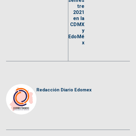
semes
tre
2021
en la
CDMX
y
EdoMé
x
Redacción Diario Edomex