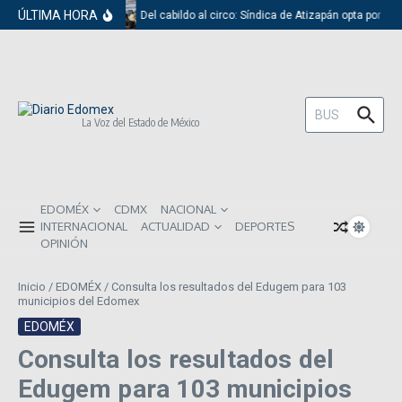
Saltar al contenido
ÚLTIMA HORA
Del cabildo al circo: Síndica de Atizapán opta por el 
Buscar:
La Voz del Estado de México
EDOMÉX
CDMX
NACIONAL
INTERNACIONAL
ACTUALIDAD
DEPORTES
OPINIÓN
Inicio
/
EDOMÉX
/
Consulta los resultados del Edugem para 103
municipios del Edomex
EDOMÉX
Consulta los resultados del
Edugem para 103 municipios