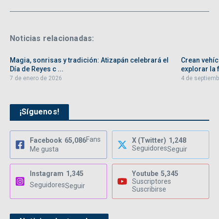
Noticias relacionadas:
Magia, sonrisas y tradición: Atizapán celebrará el
Crean vehíc
Día de Reyes c ...
explorar la f
7 de enero de 2026
4 de septiemb
¡Síguenos!
Fans
Facebook
65,086
X (Twitter)
1,248
Seguidores
Me gusta
Seguir
Instagram
1,345
Youtube
5,345
Suscriptores
Seguidores
Seguir
Suscribirse