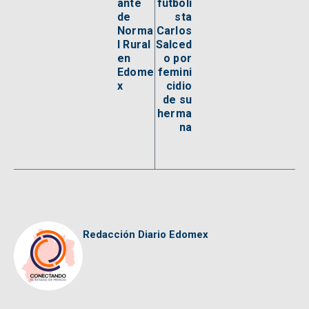
ante
futboli
de
sta
Norma
Carlos
l Rural
Salced
en
o por
Edome
femini
x
cidio
de su
herma
na
Redacción Diario Edomex