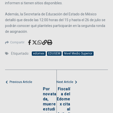
informen si tienen sitios disponibles.
Además, la Secretaría de Educación del Estado de México
detalló que desde las 12:00 horas del 15 y hasta el 26 de julio se
podrán conocer qué planteles participarán en la segunda ronda
de asignación.
Compartir
Etiquetado:
edomex
EDUGEM
Nivel Medio Superior
Previous Article
Next Article
Por
Fiscalí
novata
a del
da,
Edome
muere
x cita
estudi
al