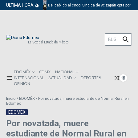
Saltar al contenido
ÚLTIMA HORA
Del cabildo al circo: Síndica de Atizapán opta por el 
Buscar:
La Voz del Estado de México
EDOMÉX
CDMX
NACIONAL
INTERNACIONAL
ACTUALIDAD
DEPORTES
OPINIÓN
Inicio
/
EDOMÉX
/
Por novatada, muere estudiante de Normal Rural en
Edomex
EDOMÉX
Por novatada, muere
estudiante de Normal Rural en