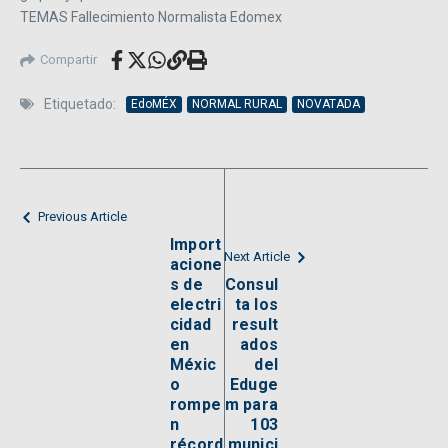
TEMAS Fallecimiento Normalista Edomex
Compartir
Etiquetado:
EdoMÉX
NORMAL RURAL
NOVATADA
Previous Article
Import
Next Article
acione
s de
Consul
electri
ta los
cidad
result
en
ados
Méxic
del
o
Eduge
rompe
m para
n
103
récord
munici