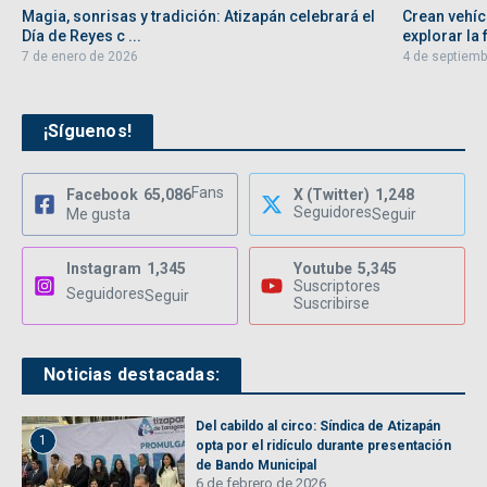
Magia, sonrisas y tradición: Atizapán celebrará el
Crean vehíc
Día de Reyes c ...
explorar la f
7 de enero de 2026
4 de septiemb
¡Síguenos!
Fans
Facebook
65,086
X (Twitter)
1,248
Seguidores
Me gusta
Seguir
Instagram
1,345
Youtube
5,345
Suscriptores
Seguidores
Seguir
Suscribirse
Noticias destacadas:
Del cabildo al circo: Síndica de Atizapán
1
opta por el ridículo durante presentación
de Bando Municipal
6 de febrero de 2026