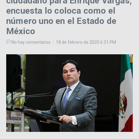
ciudadano para Enrique Vargas;
encuesta lo coloca como el
número uno en el Estado de
México
No hay comentarios
18 de febrero de 2020
6:31 PM