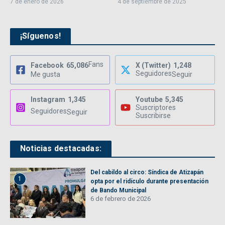
7 de enero de 2026
4 de septiembre de 2025
¡Síguenos!
Fans
Facebook
65,086
X (Twitter)
1,248
Seguidores
Me gusta
Seguir
Instagram
1,345
Youtube
5,345
Suscriptores
Seguidores
Seguir
Suscribirse
Noticias destacadas:
Del cabildo al circo: Síndica de Atizapán
1
opta por el ridículo durante presentación
de Bando Municipal
6 de febrero de 2026