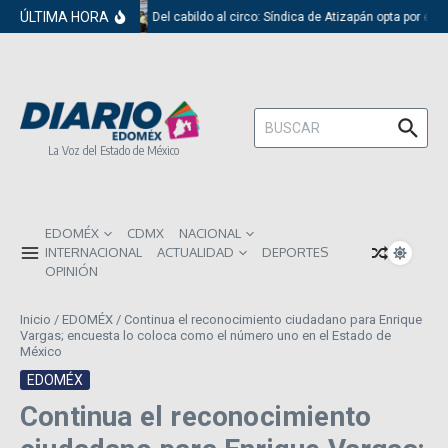
Saltar al contenido
ÚLTIMA HORA
Del cabildo al circo: Síndica de Atizapán opta por el r
Buscar:
La Voz del Estado de México
EDOMÉX
CDMX
NACIONAL
INTERNACIONAL
ACTUALIDAD
DEPORTES
OPINIÓN
Inicio
/
EDOMÉX
/
Continua el reconocimiento ciudadano para Enrique
Vargas; encuesta lo coloca como el número uno en el Estado de
México
EDOMÉX
Continua el reconocimiento