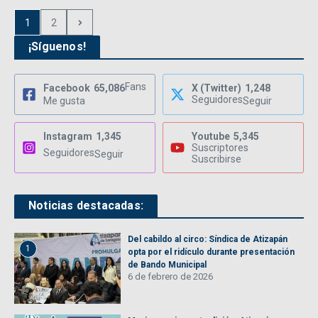
1
2
¡Síguenos!
Fans
Facebook
65,086
X (Twitter)
1,248
Seguidores
Me gusta
Seguir
Instagram
1,345
Youtube
5,345
Suscriptores
Seguidores
Seguir
Suscribirse
Noticias destacadas:
Del cabildo al circo: Síndica de Atizapán
1
opta por el ridículo durante presentación
de Bando Municipal
6 de febrero de 2026