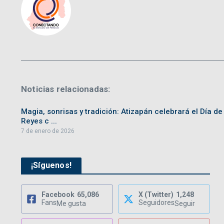
Noticias relacionadas:
Magia, sonrisas y tradición: Atizapán celebrará el Día de
Reyes c ...
7 de enero de 2026
¡Síguenos!
Facebook
65,086
X (Twitter)
1,248
Fans
Seguidores
Me gusta
Seguir