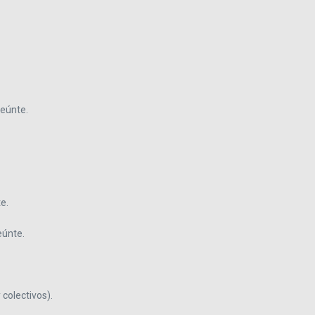
seúnte.
e.
eúnte.
 colectivos).