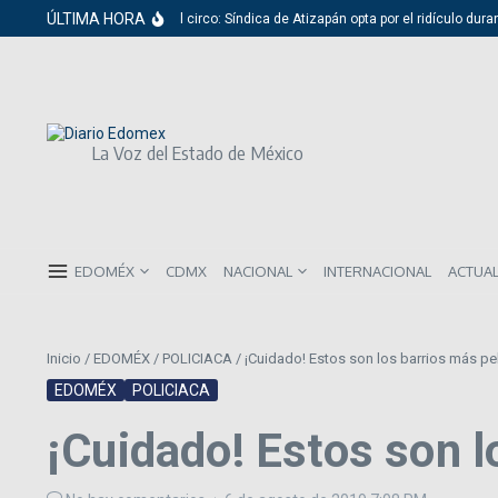
Saltar al contenido
ÚLTIMA HORA
Del cabildo al circo: Síndica de Atizapán opta por el ridículo durante
La Voz del Estado de México
EDOMÉX
CDMX
NACIONAL
INTERNACIONAL
ACTUA
Inicio
/
EDOMÉX
/
POLICIACA
/
¡Cuidado! Estos son los barrios más p
EDOMÉX
POLICIACA
¡Cuidado! Estos son l