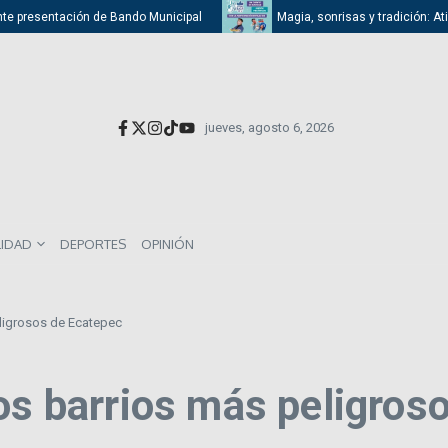
 presentación de Bando Municipal
Magia, sonrisas y tradición: Atizapá
jueves, agosto 6, 2026
LIDAD
DEPORTES
OPINIÓN
eligrosos de Ecatepec
os barrios más peligros