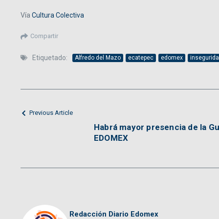
Vía
Cultura Colectiva
Compartir
Etiquetado:
Alfredo del Mazo
ecatepec
edomex
insegurid
Previous Article
Habrá mayor presencia de la Gu
EDOMEX
Redacción Diario Edomex