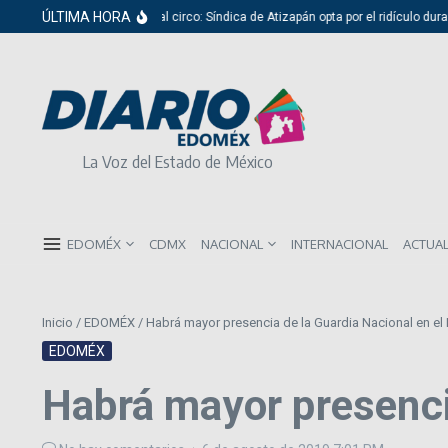
Saltar al contenido
ÚLTIMA HORA
Del cabildo al circo: Síndica de Atizapán opta por el ridículo durante
La Voz del Estado de México
EDOMÉX
CDMX
NACIONAL
INTERNACIONAL
ACTUA
Inicio
/
EDOMÉX
/
Habrá mayor presencia de la Guardia Nacional en e
EDOMÉX
Habrá mayor presenci