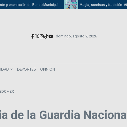
 presentación de Bando Municipal
Magia, sonrisas y tradición: Atizapá
domingo, agosto 9, 2026
LIDAD
DEPORTES
OPINIÓN
l EDOMEX
a de la Guardia Nacion