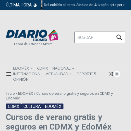
Saltar al contenido
ÚLTIMA HORA
Del cabildo al circo: Síndica de Atizapán opta por el r
Buscar:
La Voz del Estado de México
EDOMÉX
CDMX
NACIONAL
INTERNACIONAL
ACTUALIDAD
DEPORTES
OPINIÓN
Inicio
/
EDOMÉX
/
Cursos de verano gratis y seguros en CDMX y
EdoMéx
CDMX
CULTURA
EDOMÉX
Cursos de verano gratis y
seguros en CDMX y EdoMéx