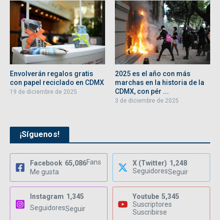
Envolverán regalos gratis
2025 es el año con más
con papel reciclado en CDMX
marchas en la historia de la
CDMX, con pér ...
19 de diciembre de 2025
3 de diciembre de 2025
¡Síguenos!
Fans
Facebook
65,086
X (Twitter)
1,248
Seguidores
Me gusta
Seguir
Instagram
1,345
Youtube
5,345
Suscriptores
Seguidores
Seguir
Suscribirse