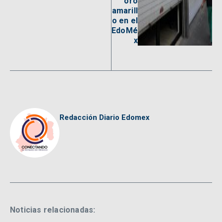
oro
amarill
o en el
EdoMé
x
Redacción Diario Edomex
Noticias relacionadas: