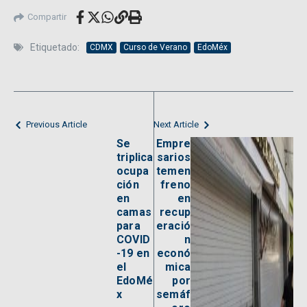
Compartir
Etiquetado:
CDMX
Curso de Verano
EdoMéx
Previous Article
Next Article
Se
Empre
triplica
sarios
ocupa
temen
ción
freno
en
en
camas
recup
para
eració
COVID
n
-19 en
econó
el
mica
EdoMé
por
x
semáf