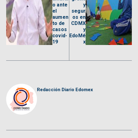
o ante
y
el
segur
aumen
os en
to de
CDMX
casos
y
covid-
EdoMé
19
x
Redacción Diario Edomex