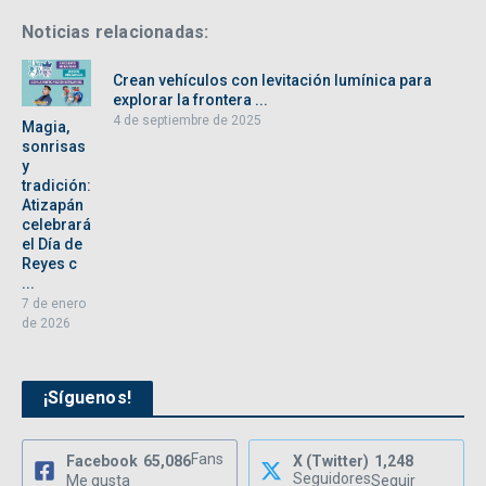
Noticias relacionadas:
Crean vehículos con levitación lumínica para
explorar la frontera ...
4 de septiembre de 2025
Magia,
sonrisas
y
tradición:
Atizapán
celebrará
el Día de
Reyes c
...
7 de enero
de 2026
¡Síguenos!
Fans
Facebook
65,086
X (Twitter)
1,248
Seguidores
Me gusta
Seguir