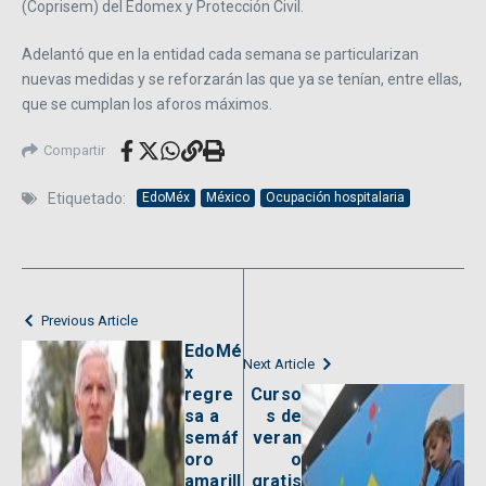
(Coprisem) del Edomex y Protección Civil.
Adelantó que en la entidad cada semana se particularizan
nuevas medidas y se reforzarán las que ya se tenían, entre ellas,
que se cumplan los aforos máximos.
Compartir
Etiquetado:
EdoMéx
México
Ocupación hospitalaria
Previous Article
EdoMé
Next Article
x
regre
Curso
sa a
s de
semáf
veran
oro
o
amarill
gratis