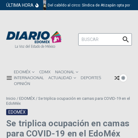
Saltar al contenido
ÚLTIMA HORA
Del cabildo al circo: Síndica de Atizapán opta por el 
Buscar:
La Voz del Estado de México
EDOMÉX
CDMX
NACIONAL
INTERNACIONAL
ACTUALIDAD
DEPORTES
OPINIÓN
Inicio
/
EDOMÉX
/
Se triplica ocupación en camas para COVID-19 en el
EdoMéx
EDOMÉX
Se triplica ocupación en camas
para COVID-19 en el EdoMéx