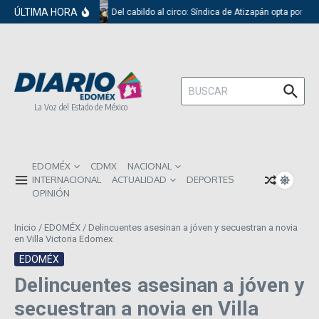
Saltar al contenido
ÚLTIMA HORA
Del cabildo al circo: Síndica de Atizapán opta por el 
Buscar:
La Voz del Estado de México
EDOMÉX
CDMX
NACIONAL
INTERNACIONAL
ACTUALIDAD
DEPORTES
OPINIÓN
Inicio
/
EDOMÉX
/
Delincuentes asesinan a jóven y secuestran a novia
en Villa Victoria Edomex
EDOMÉX
Delincuentes asesinan a jóven y
secuestran a novia en Villa