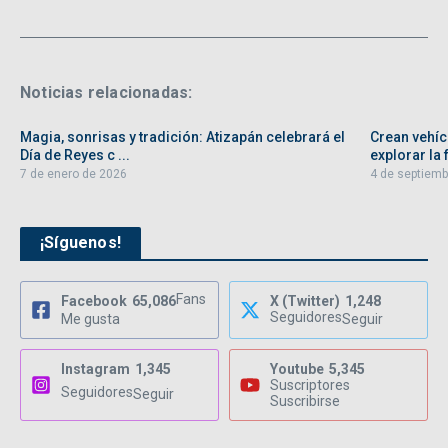
Noticias relacionadas:
Magia, sonrisas y tradición: Atizapán celebrará el
Crean vehíc
Día de Reyes c ...
explorar la f
7 de enero de 2026
4 de septiemb
¡Síguenos!
Fans
Facebook
65,086
X (Twitter)
1,248
Seguidores
Me gusta
Seguir
Instagram
1,345
Youtube
5,345
Suscriptores
Seguidores
Seguir
Suscribirse