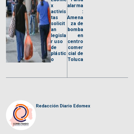
x
alarma
activis
:
tas
Amena
solicit
za de
an
bomba
legisla
en
r uso
centro
de
comer
plástic
cial de
o
Toluca
Redacción Diario Edomex