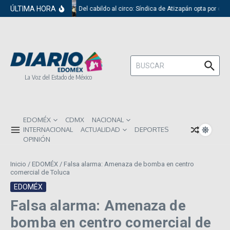
Saltar al contenido
ÚLTIMA HORA
Del cabildo al circo: Síndica de Atizapán opta por el 
Buscar:
La Voz del Estado de México
EDOMÉX
CDMX
NACIONAL
INTERNACIONAL
ACTUALIDAD
DEPORTES
OPINIÓN
Inicio
/
EDOMÉX
/
Falsa alarma: Amenaza de bomba en centro
comercial de Toluca
EDOMÉX
Falsa alarma: Amenaza de
bomba en centro comercial de