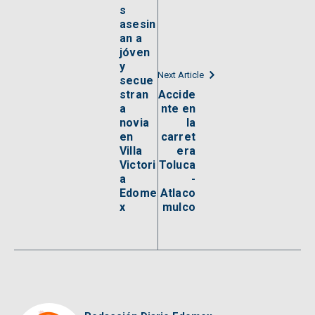
s
asesin
an a
jóven
y
Next Article
secue
stran
Accide
a
nte en
novia
la
en
carret
Villa
era
Victori
Toluca
a
-
Edome
Atlaco
x
mulco