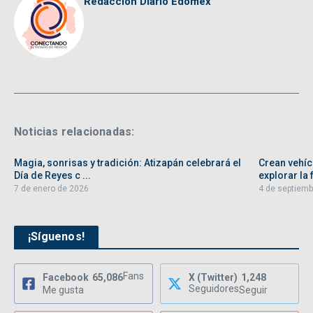
Redacción Diario Edomex
Noticias relacionadas:
Magia, sonrisas y tradición: Atizapán celebrará el
Crean vehíc
Día de Reyes c ...
explorar la f
7 de enero de 2026
4 de septiemb
¡Síguenos!
Fans
Facebook
65,086
X (Twitter)
1,248
Seguidores
Me gusta
Seguir