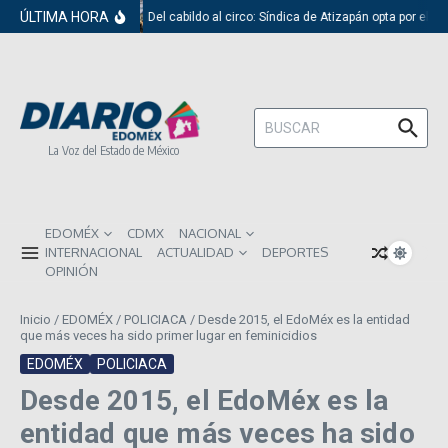
Saltar al contenido
ÚLTIMA HORA
Del cabildo al circo: Síndica de Atizapán opta por el ri
Buscar:
La Voz del Estado de México
EDOMÉX
CDMX
NACIONAL
INTERNACIONAL
ACTUALIDAD
DEPORTES
OPINIÓN
Inicio
/
EDOMÉX
/
POLICIACA
/
Desde 2015, el EdoMéx es la entidad
que más veces ha sido primer lugar en feminicidios
EDOMÉX
POLICIACA
Desde 2015, el EdoMéx es la
entidad que más veces ha sido