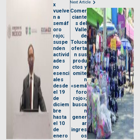
Next Article
x
vuelve
Comer
n a
ciante
semáf
s del
oro
Valle
rojo;
de
suspe
Toluca
nden
oferta
activid
n sus
ades
produ
no
ctos y
esenci
omite
ales
n
desde
«semá
el 19
foro
de
rojo»;
diciem
busca
bre
n
hasta
gener
el 10
ar
de
ingres
enero
os