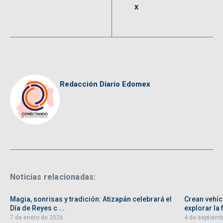
x
Redacción Diario Edomex
Noticias relacionadas:
Magia, sonrisas y tradición: Atizapán celebrará el
Crean vehíc
Día de Reyes c ...
explorar la f
7 de enero de 2026
4 de septiemb