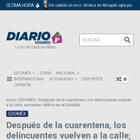
Saltar al contenido
ÚLTIMA HORA
Del cabildo al circo: Síndica de Atizapán opta por el 
Buscar:
La Voz del Estado de México
EDOMÉX
CDMX
NACIONAL
INTERNACIONAL
ACTUALIDAD
DEPORTES
OPINIÓN
Inicio
/
EDOMÉX
/
Después de la cuarentena, los delincuentes vuelven
a la calle; aumentan delitos en el EdoMéx
EDOMÉX
Después de la cuarentena, los
delincuentes vuelven a la calle;