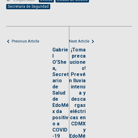
Secretaría de Seguridad
Previous Article
Next Article
Gabrie
¡Toma
l
preca
O’She
ucione
a,
s!
Secret
Prevé
ario
n lluvia
de
intens
Salud
a y
de
desca
EdoMé
rgas
x da
eléctri
positiv
cas en
o a
CDMX
COVID
y
-19
EdoMé