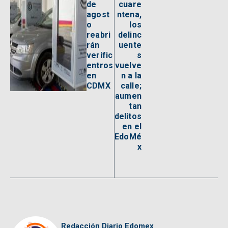
de
cuare
agost
ntena,
o
los
reabri
delinc
rán
uente
verific
s
entros
vuelve
en
n a la
CDMX
calle;
aumen
tan
delitos
en el
EdoMé
x
Redacción Diario Edomex