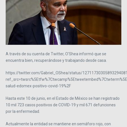
A través de su cuenta de Twitter, O’Shea informó que se
encuentra bien, recuperándose y trabajando desde casa.
https://twitter.com/Gabriel_OShea/status/1271173030589329408
ref_src=twsrc%5Etfw%7Ctwcamp%5Etweetembed%7Ctwterm%5E12
salud-edomex-positivo-covid-19%2F
Hasta este 10 de junio, en el Estado de México se han registrado
10 mil 723 casos positivos de COVID-19 y mil 671 defunciones
por la enfermedad.
Actualmente la entidad se mantiene en semáforo rojo, con