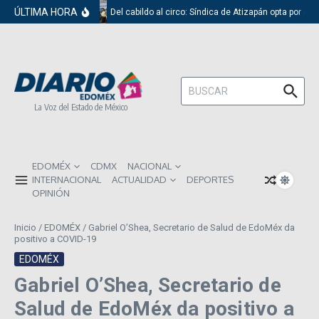
Saltar al contenido
ÚLTIMA HORA
Del cabildo al circo: Síndica de Atizapán opta por el r
Buscar:
La Voz del Estado de México
EDOMÉX
CDMX
NACIONAL
INTERNACIONAL
ACTUALIDAD
DEPORTES
OPINIÓN
Inicio
/
EDOMÉX
/
Gabriel O’Shea, Secretario de Salud de EdoMéx da
positivo a COVID-19
EDOMÉX
Gabriel O’Shea, Secretario de
Salud de EdoMéx da positivo a