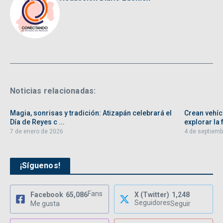
Noticias relacionadas:
Magia, sonrisas y tradición: Atizapán celebrará el
Crean vehíc
Día de Reyes c ...
explorar la f
7 de enero de 2026
4 de septiemb
¡Síguenos!
Fans
Facebook
65,086
X (Twitter)
1,248
Seguidores
Me gusta
Seguir