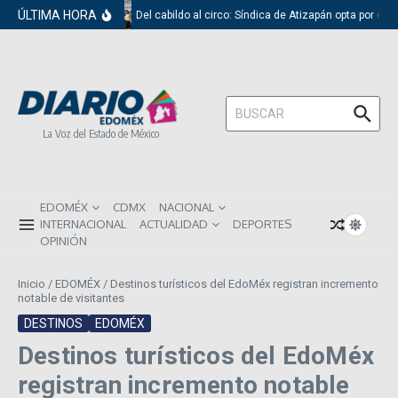
Saltar al contenido
ÚLTIMA HORA
Del cabildo al circo: Síndica de Atizapán opta por el 
Buscar:
La Voz del Estado de México
EDOMÉX
CDMX
NACIONAL
INTERNACIONAL
ACTUALIDAD
DEPORTES
OPINIÓN
Inicio
/
EDOMÉX
/
Destinos turísticos del EdoMéx registran incremento
notable de visitantes
DESTINOS
EDOMÉX
Destinos turísticos del EdoMéx
registran incremento notable