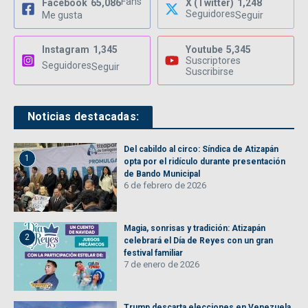
Fans
Facebook
65,086
X (Twitter)
1,248
Seguidores
Me gusta
Seguir
Instagram
1,345
Youtube
5,345
Suscriptores
Seguidores
Seguir
Suscribirse
Noticias destacadas:
Del cabildo al circo: Síndica de Atizapán
1
opta por el ridículo durante presentación
de Bando Municipal
6 de febrero de 2026
Magia, sonrisas y tradición: Atizapán
2
celebrará el Día de Reyes con un gran
festival familiar
7 de enero de 2026
Trump descarta elecciones en Venezuela