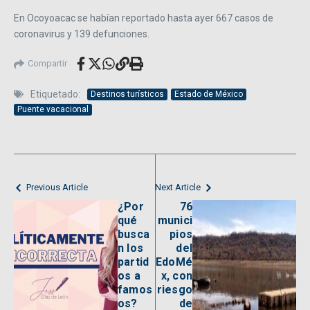
En Ocoyoacac se habían reportado hasta ayer 667 casos de
coronavirus y 139 defunciones.
Compartir
Etiquetado:
Destinos turísticos
Estado de México
Puente vacacional
Previous Article
Next Article
¿Por
76
qué
munici
busca
pios
n los
del
partid
EdoMé
os a
x, con
famos
riesgo
os?
de