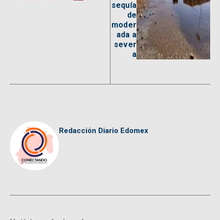
sequía
de
moder
ada a
sever
a
Redacción Diario Edomex