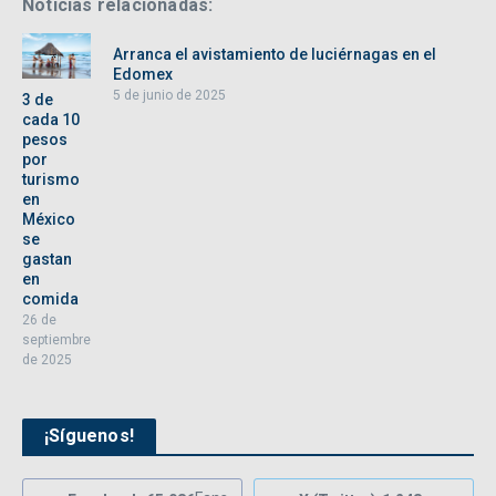
Noticias relacionadas:
Arranca el avistamiento de luciérnagas en el
Edomex
5 de junio de 2025
3 de
cada 10
pesos
por
turismo
en
México
se
gastan
en
comida
26 de
septiembre
de 2025
¡Síguenos!