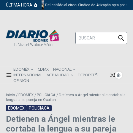
Saltar al contenido
ÚLTIMA HORA
Del cabildo al circo: Síndica de Atizapán opta por el r
Buscar:
La Voz del Estado de México
EDOMÉX
CDMX
NACIONAL
INTERNACIONAL
ACTUALIDAD
DEPORTES
OPINIÓN
Inicio
/
EDOMÉX
/
POLICIACA
/
Detienen a Ángel mientras le cortaba la
lengua a su pareja en Ocuilan
EDOMÉX
POLICIACA
Detienen a Ángel mientras le
cortaba la lengua a su pareja