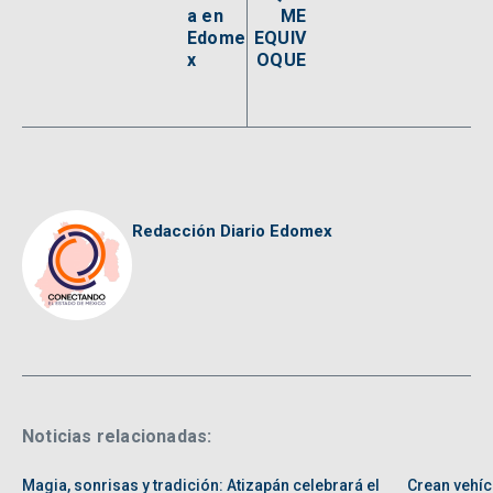
a en
ME
Edome
EQUIV
x
OQUE
Redacción Diario Edomex
Noticias relacionadas:
Magia, sonrisas y tradición: Atizapán celebrará el
Crean vehíc