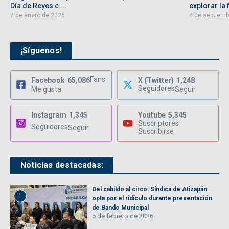
Día de Reyes c ...
explorar la f
7 de enero de 2026
4 de septiemb
¡Síguenos!
Fans
Facebook
65,086
X (Twitter)
1,248
Seguidores
Me gusta
Seguir
Instagram
1,345
Youtube
5,345
Suscriptores
Seguidores
Seguir
Suscribirse
Noticias destacadas:
Del cabildo al circo: Síndica de Atizapán
1
opta por el ridículo durante presentación
de Bando Municipal
6 de febrero de 2026