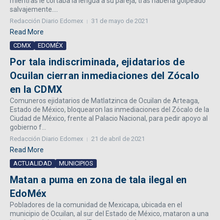
mientras le cortaba la lengua a su pareja, tras haberla golpeado
salvajemente....
Redacción Diario Edomex
31 de mayo de 2021
Read More
CDMX
EDOMÉX
Por tala indiscriminada, ejidatarios de
Ocuilan cierran inmediaciones del Zócalo
en la CDMX
Comuneros ejidatarios de Matlatzinca de Ocuilan de Arteaga,
Estado de México, bloquearon las inmediaciones del Zócalo de la
Ciudad de México, frente al Palacio Nacional, para pedir apoyo al
gobierno f...
Redacción Diario Edomex
21 de abril de 2021
Read More
ACTUALIDAD
MUNICIPIOS
Matan a puma en zona de tala ilegal en
EdoMéx
Pobladores de la comunidad de Mexicapa, ubicada en el
municipio de Ocuilan, al sur del Estado de México, mataron a una