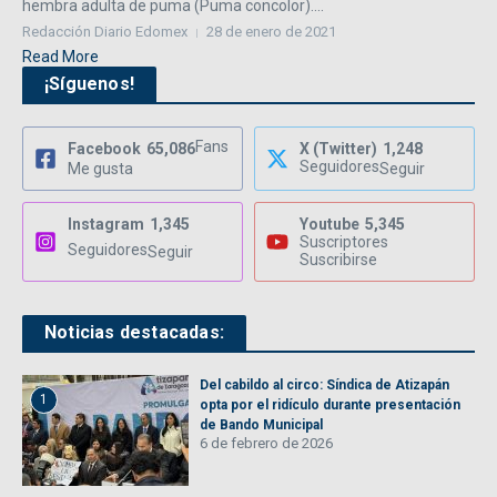
hembra adulta de puma (Puma concolor)....
Redacción Diario Edomex
28 de enero de 2021
Read More
¡Síguenos!
Fans
Facebook
65,086
X (Twitter)
1,248
Seguidores
Me gusta
Seguir
Instagram
1,345
Youtube
5,345
Suscriptores
Seguidores
Seguir
Suscribirse
Noticias destacadas:
Del cabildo al circo: Síndica de Atizapán
1
opta por el ridículo durante presentación
de Bando Municipal
6 de febrero de 2026