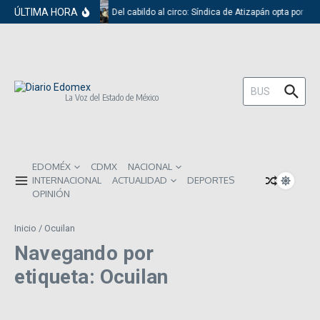
Saltar al contenido
ÚLTIMA HORA
Del cabildo al circo: Síndica de Atizapán opta por el
Buscar:
La Voz del Estado de México
EDOMÉX
CDMX
NACIONAL
INTERNACIONAL
ACTUALIDAD
DEPORTES
OPINIÓN
Inicio
/
Ocuilan
Navegando por
etiqueta: Ocuilan