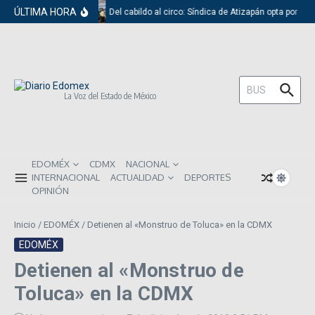
Saltar al contenido
ÚLTIMA HORA
Del cabildo al circo: Síndica de Atizapán opta por el 
Buscar:
La Voz del Estado de México
EDOMÉX
CDMX
NACIONAL
INTERNACIONAL
ACTUALIDAD
DEPORTES
OPINIÓN
Inicio
/
EDOMÉX
/
Detienen al «Monstruo de Toluca» en la CDMX
EDOMÉX
Detienen al «Monstruo de
Toluca» en la CDMX