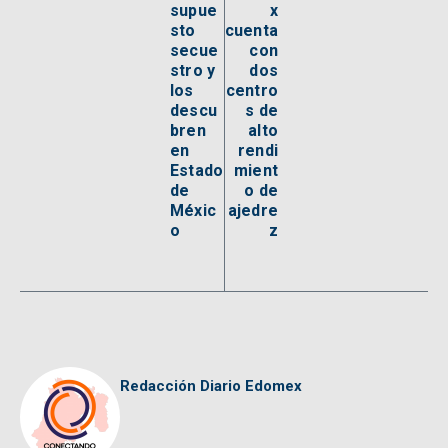
supue
x
sto
cuenta
secue
con
stro y
dos
los
centro
descu
s de
bren
alto
en
rendi
Estado
mient
de
o de
Méxic
ajedre
o
z
Redacción Diario Edomex