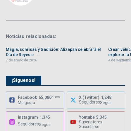
Noticias relacionadas:
Magia, sonrisas y tradición: Atizapán celebrará el
Crean vehíc
Día de Reyes c ...
explorar la f
7 de enero de 2026
4 de septiemb
¡Síguenos!
Fans
Facebook
65,086
X (Twitter)
1,248
Seguidores
Me gusta
Seguir
Instagram
1,345
Youtube
5,345
Suscriptores
Seguidores
Seguir
Suscribirse