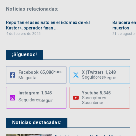
Noticias relacionadas:
Reportan el asesinato en el Edomex de «El
Balacera en
Kastor», operador finan ...
muertos
4 de febrero de 2025
21 de agosto
¡Síguenos!
Fans
Facebook
65,086
X (Twitter)
1,248
Seguidores
Me gusta
Seguir
Instagram
1,345
Youtube
5,345
Suscriptores
Seguidores
Seguir
Suscribirse
Noticias destacadas: