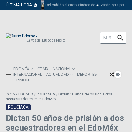
Saltar al contenido
ÚLTIMA HORA
Del cabildo al circo: Síndica de Atizapán opta por el 
Buscar:
La Voz del Estado de México
EDOMÉX
CDMX
NACIONAL
INTERNACIONAL
ACTUALIDAD
DEPORTES
OPINIÓN
Inicio
/
EDOMÉX
/
POLICIACA
/
Dictan 50 años de prisión a dos
secuestradores en el EdoMéx
POLICIACA
Dictan 50 años de prisión a dos
secuestradores en el EdoMéx