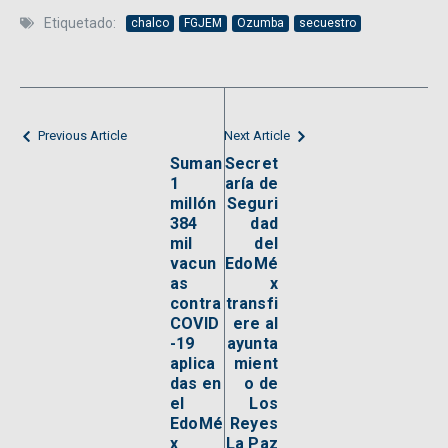
Etiquetado:
chalco
FGJEM
Ozumba
secuestro
Previous Article
Next Article
Suman
Secret
1
aría de
millón
Seguri
384
dad
mil
del
vacun
EdoMé
as
x
contra
transfi
COVID
ere al
-19
ayunta
aplica
mient
das en
o de
el
Los
EdoMé
Reyes
x
La Paz