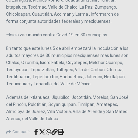
de Zaragoza, Nicolás Romero, Cuautitlán Izcalli , Tultitlán,
Ixtapaluca, Tecámac, Valle de Chalco, La Paz, Zumpango,
Chicoloapan, Cuautitlán, Acolman y Lerma , informaron de
forma conjunta autoridades federales y mexiquenses.
–Inicia vacunación contra Covid-19 en 30 municipios
En tanto que este lunes 5 de abril empezará la inoculación a los
adultos mayores de 30 municipios mexiquenses más lunes son
Chalco, Ozumba, Isidro Fabela, Coyotepec, Melchor Ocampo,
Teoloyucan, Tepotzotlán, Tultepec, Villa del Carbón, Otumba,
Teotihuacán, Tepetlaoxtoc, Huehuetoca, Jaltenco, Nextlalpan,
Tequixquiac y Tonanitla, del Valle de México.
Además de Ixtlahuaca, Jiquipilco, Jocotitlán, Morelos, San José
del Rincón, Polotitlán, Soyaniquilpan, Timilpan, Amatepec,
Almoloya de Juárez, Villa Victoria, Villa de Allende y San Mateo
Atenco, del Valle de Toluca.
Compartir