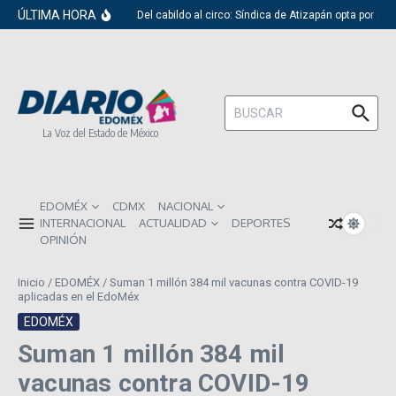
Saltar al contenido
ÚLTIMA HORA
Del cabildo al circo: Síndica de Atizapán opta por el 
Buscar:
La Voz del Estado de México
EDOMÉX
CDMX
NACIONAL
INTERNACIONAL
ACTUALIDAD
DEPORTES
OPINIÓN
Inicio
/
EDOMÉX
/
Suman 1 millón 384 mil vacunas contra COVID-19
aplicadas en el EdoMéx
EDOMÉX
Suman 1 millón 384 mil
vacunas contra COVID-19