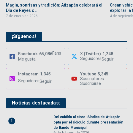
Magia, sonrisas y tradición: Atizapán celebrará el
Crean vehíc
Día de Reyes c ...
explorar la f
7 de enero de 2026
4 de septiemb
¡Síguenos!
Fans
Facebook
65,086
X (Twitter)
1,248
Seguidores
Me gusta
Seguir
Instagram
1,345
Youtube
5,345
Suscriptores
Seguidores
Seguir
Suscribirse
Noticias destacadas:
Del cabildo al circo: Síndica de Atizapán
1
opta por el ridículo durante presentación
de Bando Municipal
6 de febrero de 2026