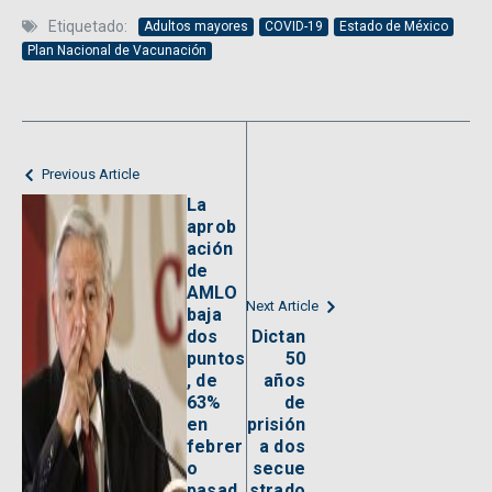
Etiquetado:
Adultos mayores
COVID-19
Estado de México
Plan Nacional de Vacunación
Previous Article
La
aprob
ación
de
AMLO
Next Article
baja
dos
Dictan
puntos
50
, de
años
63%
de
en
prisión
febrer
a dos
o
secue
pasad
strado