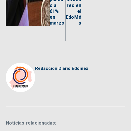
o a
res en
61%
el
en
EdoMé
marzo
x
Redacción Diario Edomex
Noticias relacionadas: