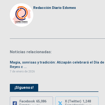
Redacción Diario Edomex
Noticias relacionadas:
Magia, sonrisas y tradición: Atizapán celebrará el Día de
Reyes c ...
7 de enero de 2026
¡Síguenos!
Facebook
65,086
X (Twitter)
1,248