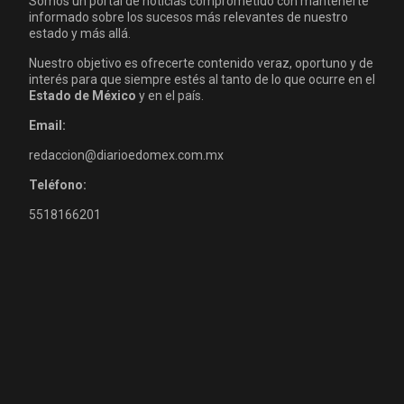
Somos un portal de noticias comprometido con mantenerte
informado sobre los sucesos más relevantes de nuestro
estado y más allá.
Nuestro objetivo es ofrecerte contenido veraz, oportuno y de
interés para que siempre estés al tanto de lo que ocurre en el
Estado de México
y en el país.
Email:
redaccion@diarioedomex.com.mx
Teléfono:
5518166201