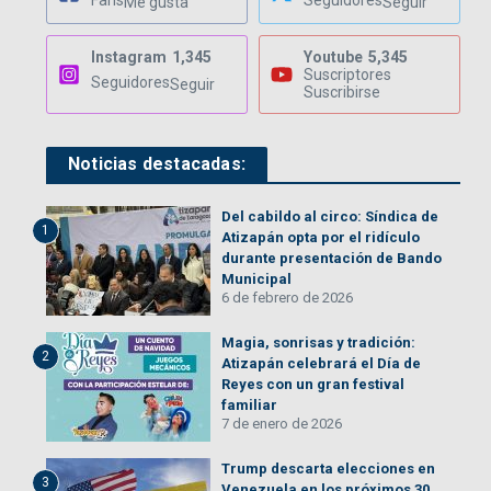
Fans
Seguidores
Me gusta
Seguir
Instagram
1,345
Youtube
5,345
Suscriptores
Seguidores
Seguir
Suscribirse
Noticias destacadas:
Del cabildo al circo: Síndica de
1
Atizapán opta por el ridículo
durante presentación de Bando
Municipal
6 de febrero de 2026
Magia, sonrisas y tradición:
2
Atizapán celebrará el Día de
Reyes con un gran festival
familiar
7 de enero de 2026
Trump descarta elecciones en
3
Venezuela en los próximos 30