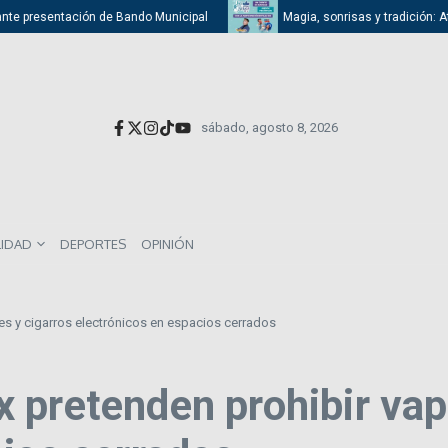
te presentación de Bando Municipal
Magia, sonrisas y tradición: Atiza
sábado, agosto 8, 2026
LIDAD
DEPORTES
OPINIÓN
s y cigarros electrónicos en espacios cerrados
 pretenden prohibir vap