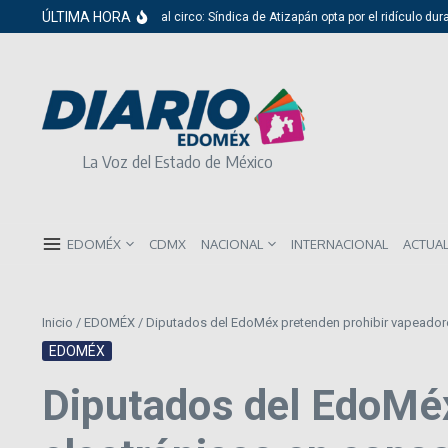
Saltar al contenido
ÚLTIMA HORA
Del cabildo al circo: Síndica de Atizapán opta por el ridículo duran
La Voz del Estado de México
EDOMÉX
CDMX
NACIONAL
INTERNACIONAL
ACTUA
Inicio
/
EDOMÉX
/
Diputados del EdoMéx pretenden prohibir vapeadore
EDOMÉX
Diputados del EdoMéx