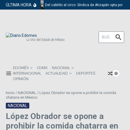
Saltar al contenido
ÚLTIMA HORA
Del cabildo al circo: Síndica de Atizapán opta por el 
Buscar:
La Voz del Estado de México
EDOMÉX
CDMX
NACIONAL
INTERNACIONAL
ACTUALIDAD
DEPORTES
OPINIÓN
Inicio
/
NACIONAL
/
López Obrador se opone a prohibir la comida
chatarra en México
NACIONAL
López Obrador se opone a
prohibir la comida chatarra en