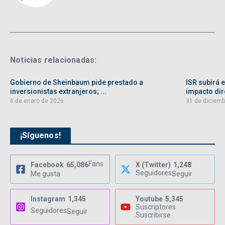
Noticias relacionadas:
Gobierno de Sheinbaum pide prestado a
ISR subirá 
inversionistas extranjeros; ...
impacto dire
6 de enero de 2026
31 de diciemb
¡Síguenos!
Fans
Facebook
65,086
X (Twitter)
1,248
Seguidores
Me gusta
Seguir
Instagram
1,345
Youtube
5,345
Suscriptores
Seguidores
Seguir
Suscribirse