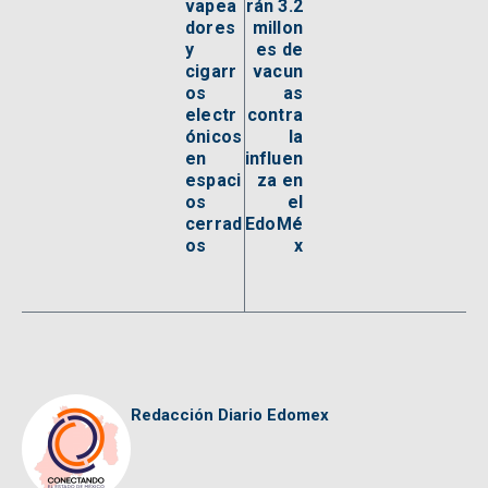
vapea
rán 3.2
dores
millon
y
es de
cigarr
vacun
os
as
electr
contra
ónicos
la
en
influen
espaci
za en
os
el
cerrad
EdoMé
os
x
Redacción Diario Edomex