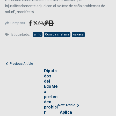
mexicano como resultado de las iniciativas que
injustificadamente adjudican al azúcar de caña problemas de
salud”, manifestó.
Compartir
Etiquetado:
amlo
Comida chatarra
oaxaca
Previous Article
Diputa
dos
del
EdoMé
x
preten
den
Next Article
prohibi
r
Aplica