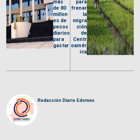
más
para
de 80
frenar
millon
la
es de
migra
pesos
ción
diarios
de
para
Centr
gastar
oamér
ica
Redacción Diario Edomex