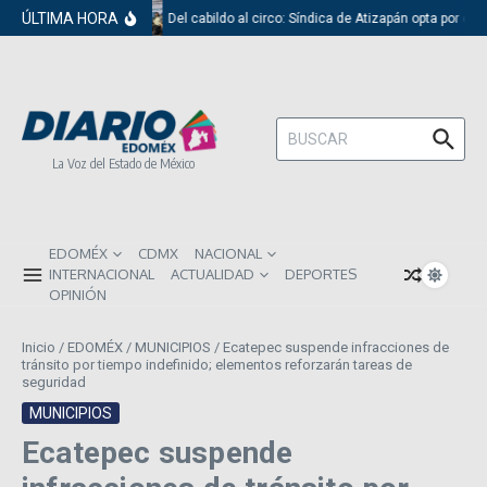
Saltar al contenido
ÚLTIMA HORA
Del cabildo al circo: Síndica de Atizapán opta por el 
Buscar:
La Voz del Estado de México
EDOMÉX
CDMX
NACIONAL
INTERNACIONAL
ACTUALIDAD
DEPORTES
OPINIÓN
Inicio
/
EDOMÉX
/
MUNICIPIOS
/
Ecatepec suspende infracciones de
tránsito por tiempo indefinido; elementos reforzarán tareas de
seguridad
MUNICIPIOS
Ecatepec suspende