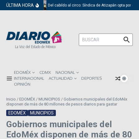
Saltar al contenido
ÚLTIMA HORA
Del cabildo al circo: Síndica de Atizapán opta por el 
Buscar:
La Voz del Estado de México
EDOMÉX
CDMX
NACIONAL
INTERNACIONAL
ACTUALIDAD
DEPORTES
OPINIÓN
Inicio
/
EDOMÉX
/
MUNICIPIOS
/
Gobiernos municipales del EdoMéx
disponen de más de 80 millones de pesos diarios para gastar
EDOMÉX
MUNICIPIOS
Gobiernos municipales del
EdoMéx disponen de más de 80