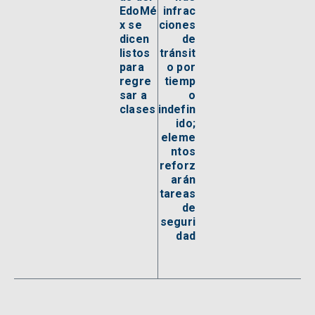
EdoMé
infrac
x se
ciones
dicen
de
listos
tránsit
para
o por
regre
tiemp
sar a
o
clases
indefin
ido;
eleme
ntos
reforz
arán
tareas
de
seguri
dad