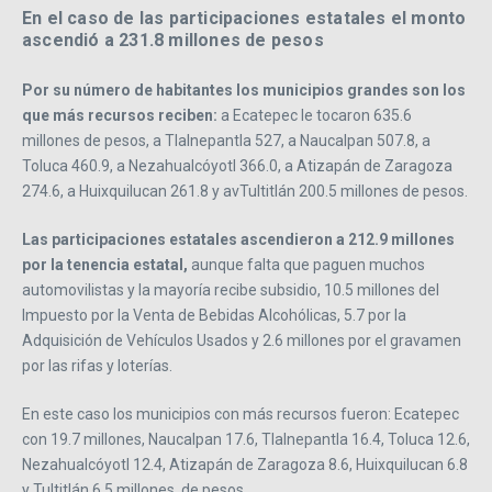
En el caso de las participaciones estatales el monto
ascendió a 231.8 millones de pesos
Por su número de habitantes los municipios grandes son los
que más recursos reciben:
a Ecatepec le tocaron 635.6
millones de pesos, a Tlalnepantla 527, a Naucalpan 507.8, a
Toluca 460.9, a Nezahualcóyotl 366.0, a Atizapán de Zaragoza
274.6, a Huixquilucan 261.8 y avTultitlán 200.5 millones de pesos.
Las participaciones estatales ascendieron a 212.9 millones
por la tenencia estatal,
aunque falta que paguen muchos
automovilistas y la mayoría recibe subsidio, 10.5 millones del
Impuesto por la Venta de Bebidas Alcohólicas, 5.7 por la
Adquisición de Vehículos Usados y 2.6 millones por el gravamen
por las rifas y loterías.
En este caso los municipios con más recursos fueron: Ecatepec
con 19.7 millones, Naucalpan 17.6, Tlalnepantla 16.4, Toluca 12.6,
Nezahualcóyotl 12.4, Atizapán de Zaragoza 8.6, Huixquilucan 6.8
y Tultitlán 6.5 millones de pesos.