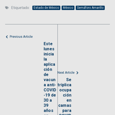
Etiquetado:
Estado de México
México
Semáforo Amarillo
Previous Article
Este
lunes
inicia
la
aplica
ción
Next Article
de
vacun
Se
a anti-
triplica
COVID
ocupa
-19 de
ción
30 a
en
39
camas
años
para