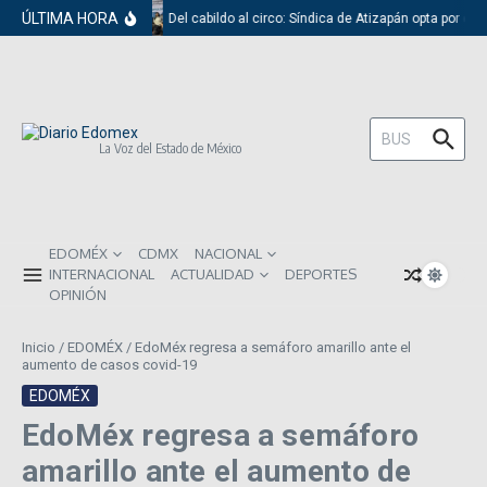
Saltar al contenido
ÚLTIMA HORA
Del cabildo al circo: Síndica de Atizapán opta por el 
Buscar:
La Voz del Estado de México
EDOMÉX
CDMX
NACIONAL
INTERNACIONAL
ACTUALIDAD
DEPORTES
OPINIÓN
Inicio
/
EDOMÉX
/
EdoMéx regresa a semáforo amarillo ante el
aumento de casos covid-19
EDOMÉX
EdoMéx regresa a semáforo
amarillo ante el aumento de