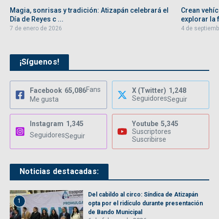
Magia, sonrisas y tradición: Atizapán celebrará el
Crean vehíc
Día de Reyes c ...
explorar la f
7 de enero de 2026
4 de septiemb
¡Síguenos!
Fans
Facebook
65,086
X (Twitter)
1,248
Seguidores
Me gusta
Seguir
Instagram
1,345
Youtube
5,345
Suscriptores
Seguidores
Seguir
Suscribirse
Noticias destacadas:
Del cabildo al circo: Síndica de Atizapán
1
opta por el ridículo durante presentación
de Bando Municipal