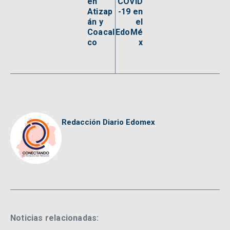
en
COVID
Atizap
-19 en
án y
el
Coacal
EdoMé
co
x
Redacción Diario Edomex
Noticias relacionadas: