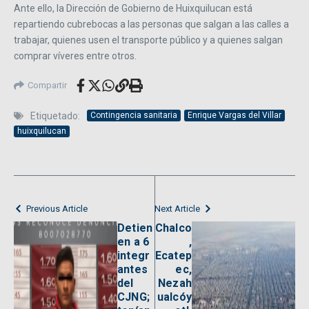
Ante ello, la Dirección de Gobierno de Huixquilucan está
repartiendo cubrebocas a las personas que salgan a las calles a
trabajar, quienes usen el transporte público y a quienes salgan
comprar víveres entre otros.
Compartir
Etiquetado:
Contingencia sanitaria
Enrique Vargas del Villar
huixquilucan
Previous Article
Next Article
Detien
Chalco
en a 6
,
integr
Ecatep
antes
ec,
del
Nezah
CJNG;
ualcóy