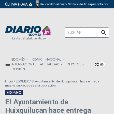
Saltar al contenido
ÚLTIMA HORA
Del cabildo al circo: Síndica de Atizapán opta por el 
Buscar:
La Voz del Estado de México
EDOMÉX
CDMX
NACIONAL
INTERNACIONAL
ACTUALIDAD
DEPORTES
OPINIÓN
Inicio
/
EDOMÉX
/
El Ayuntamiento de Huixquilucan hace entrega
masiva cubrebocas a la población
EDOMÉX
El Ayuntamiento de
Huixquilucan hace entrega