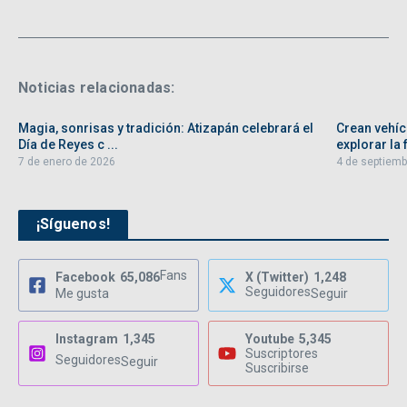
Noticias relacionadas:
Magia, sonrisas y tradición: Atizapán celebrará el
Crean vehíc
Día de Reyes c ...
explorar la f
7 de enero de 2026
4 de septiemb
¡Síguenos!
Fans
Facebook
65,086
X (Twitter)
1,248
Seguidores
Me gusta
Seguir
Instagram
1,345
Youtube
5,345
Suscriptores
Seguidores
Seguir
Suscribirse