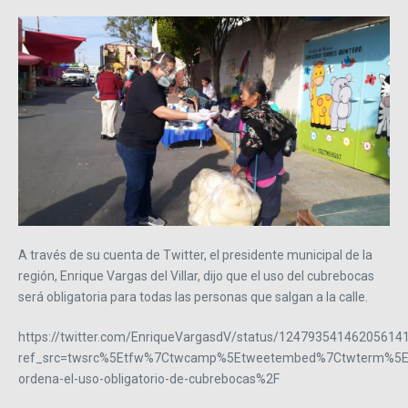
A través de su cuenta de Twitter, el presidente municipal de la
región, Enrique Vargas del Villar, dijo que el uso del cubrebocas
será obligatoria para todas las personas que salgan a la calle.
https://twitter.com/EnriqueVargasdV/status/12479354146205614
ref_src=twsrc%5Etfw%7Ctwcamp%5Etweetembed%7Ctwterm%5E12
ordena-el-uso-obligatorio-de-cubrebocas%2F