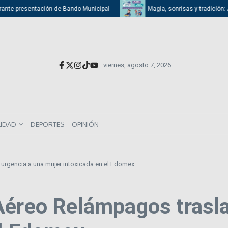
ante presentación de Bando Municipal
Magia, sonrisas y tradición: Ati
viernes, agosto 7, 2026
LIDAD
DEPORTES
OPINIÓN
urgencia a una mujer intoxicada en el Edomex
Aéreo Relámpagos trasla