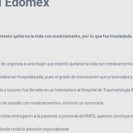
el Edomex
entó quitarse la vida con medicamento, por lo que fue trasladada p
e urgencia a una mujer que intentó quitarse la vida con medicamentos
aba ser hospitalizada, pues el grado de intoxicación que presentaba po
o y la joven fue llevada en un helicóptero al Hospital de Traumatología
to de suicidio con medicamentos», informó un socorrista.
rristas entregaron a la paciente a personal del IMSS, quienes concluyero
donde recibirá atención especializada.