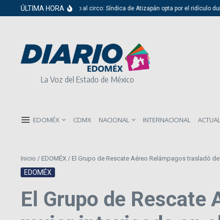
Saltar al contenido
ÚLTIMA HORA
Del cabildo al circo: Síndica de Atizapán opta por el ridículo dur
La Voz del Estado de México
EDOMÉX
CDMX
NACIONAL
INTERNACIONAL
ACTUA
Inicio
/
EDOMÉX
/
El Grupo de Rescate Aéreo Relámpagos trasladó de 
EDOMÉX
El Grupo de Rescate 