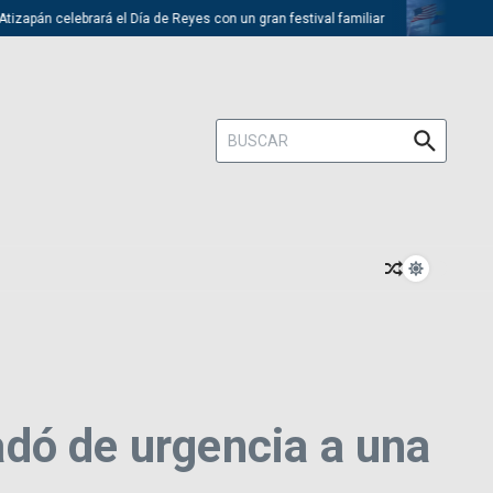
zapán celebrará el Día de Reyes con un gran festival familiar
Trump d
Buscar:
dó de urgencia a una