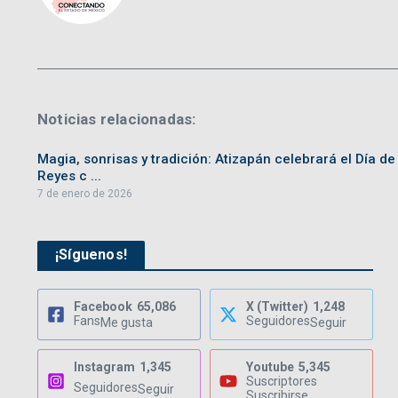
Noticias relacionadas:
Magia, sonrisas y tradición: Atizapán celebrará el Día de
Reyes c ...
7 de enero de 2026
¡Síguenos!
Facebook
65,086
X (Twitter)
1,248
Fans
Seguidores
Me gusta
Seguir
Instagram
1,345
Youtube
5,345
Suscriptores
Seguidores
Seguir
Suscribirse