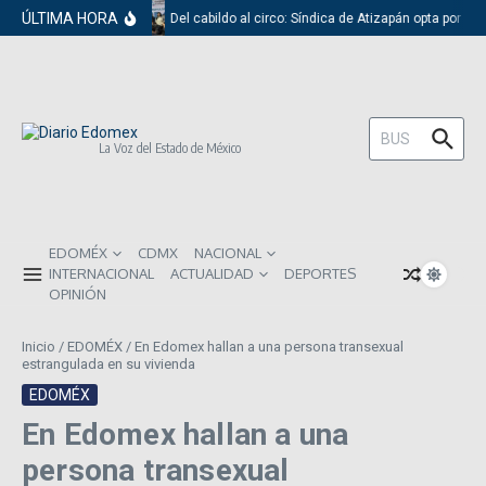
Saltar al contenido
ÚLTIMA HORA
Del cabildo al circo: Síndica de Atizapán opta por el
Buscar:
La Voz del Estado de México
EDOMÉX
CDMX
NACIONAL
INTERNACIONAL
ACTUALIDAD
DEPORTES
OPINIÓN
Inicio
/
EDOMÉX
/
En Edomex hallan a una persona transexual
estrangulada en su vivienda
EDOMÉX
En Edomex hallan a una
persona transexual