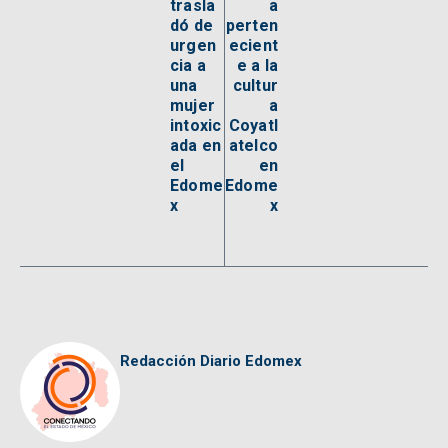
trasla
a
dó de
perten
urgen
ecient
cia a
e a la
una
cultur
mujer
a
intoxic
Coyatl
ada en
atelco
el
en
Edome
Edome
x
x
Redacción Diario Edomex