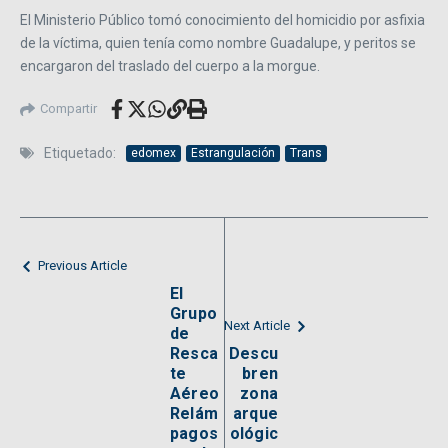
El Ministerio Público tomó conocimiento del homicidio por asfixia
de la víctima, quien tenía como nombre Guadalupe, y peritos se
encargaron del traslado del cuerpo a la morgue.
Compartir
Etiquetado:
edomex
Estrangulación
Trans
Previous Article
El
Grupo
Next Article
de
Resca
Descu
te
bren
Aéreo
zona
Relám
arque
pagos
ológic