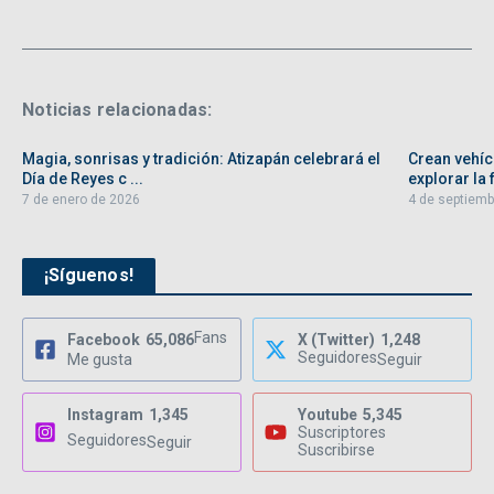
Noticias relacionadas:
Magia, sonrisas y tradición: Atizapán celebrará el
Crean vehíc
Día de Reyes c ...
explorar la f
7 de enero de 2026
4 de septiemb
¡Síguenos!
Fans
Facebook
65,086
X (Twitter)
1,248
Seguidores
Me gusta
Seguir
Instagram
1,345
Youtube
5,345
Suscriptores
Seguidores
Seguir
Suscribirse