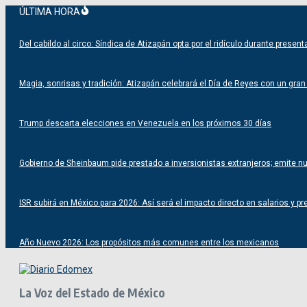
Saltar
ÚLTIMA HORA
al
contenido
Del cabildo al circo: Síndica de Atizapán opta por el ridículo durante prese
Magia, sonrisas y tradición: Atizapán celebrará el Día de Reyes con un gran f
Trump descarta elecciones en Venezuela en los próximos 30 días
Gobierno de Sheinbaum pide prestado a inversionistas extranjeros; emite 
ISR subirá en México para 2026: Así será el impacto directo en salarios y pr
Año Nuevo 2026: Los propósitos más comunes entre los mexicanos
La Voz del Estado de México