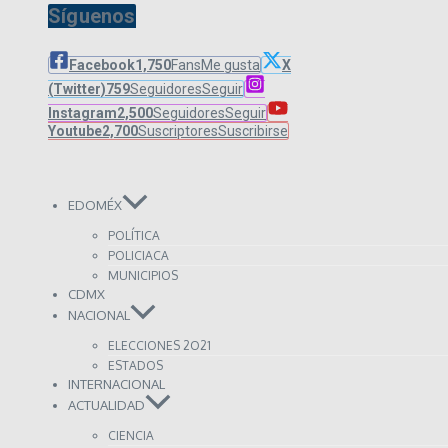
Síguenos
Facebook
1,750
Fans
Me gusta
X
(Twitter)
759
Seguidores
Seguir
Instagram
2,500
Seguidores
Seguir
Youtube
2,700
Suscriptores
Suscribirse
EDOMÉX
POLÍTICA
POLICIACA
MUNICIPIOS
CDMX
NACIONAL
ELECCIONES 2O21
ESTADOS
INTERNACIONAL
ACTUALIDAD
CIENCIA