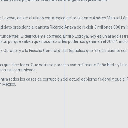
io Lozoya, de ser el aliado estratégico del presidente Andrés Manuel Ló
andidato presidencial panista Ricardo Anaya de recibir 6 millones 800 mi
dentes. El delincuente confeso, Emilio Lozoya, hoy es un aliado estra
ista, porque saben que nosotros sí les podemos ganar en el 2021″, indic
 Obrador y a la Fiscalía General de la República que
“
el delincuente con
que dice tener. Que se inicie proceso contra Enrique Peña Nieto y Luis
recisa el comunicado.
tra todos los casos de corrupción del actual gobierno federal y que el 
n México.