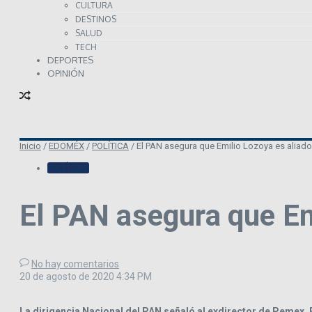
CULTURA
DESTINOS
SALUD
TECH
DEPORTES
OPINIÓN
Inicio
/
EDOMÉX
/
POLÍTICA
/
El PAN asegura que Emilio Lozoya es aliad
POLÍTICA
El PAN asegura que Em
No hay comentarios
20 de agosto de 2020
4:34 PM
La dirigencia Nacional del PAN señaló al exdirector de Pemex, E