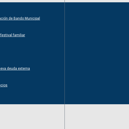
ntación de Bando Municipal
estival familiar
nueva deuda externa
ecios