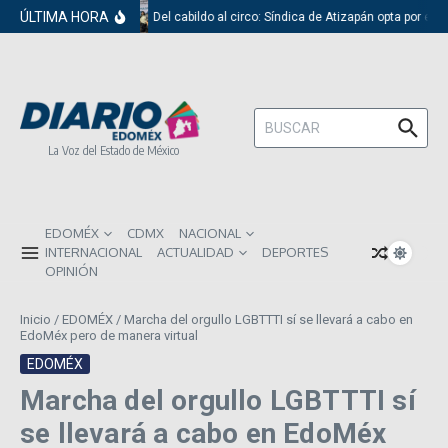
Saltar al contenido
ÚLTIMA HORA
Del cabildo al circo: Síndica de Atizapán opta por el 
Buscar:
La Voz del Estado de México
EDOMÉX
CDMX
NACIONAL
INTERNACIONAL
ACTUALIDAD
DEPORTES
OPINIÓN
Inicio
/
EDOMÉX
/
Marcha del orgullo LGBTTTI sí se llevará a cabo en
EdoMéx pero de manera virtual
EDOMÉX
Marcha del orgullo LGBTTTI sí
se llevará a cabo en EdoMéx