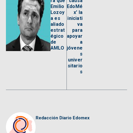
ra que
causa
Emilio
EdoMé
Lozoy
x’ la
a es
iniciati
aliado
va
estrat
para
égico
apoyar
de
a
AMLO
jóvene
s
univer
sitario
s
Redacción Diario Edomex