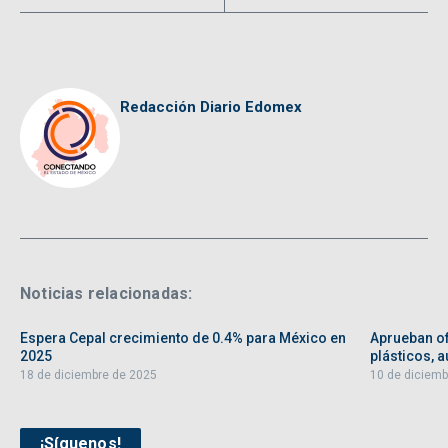
Redacción Diario Edomex
Noticias relacionadas:
Espera Cepal crecimiento de 0.4% para México en
Aprueban of
2025
plásticos, au
18 de diciembre de 2025
10 de diciemb
¡Síguenos!