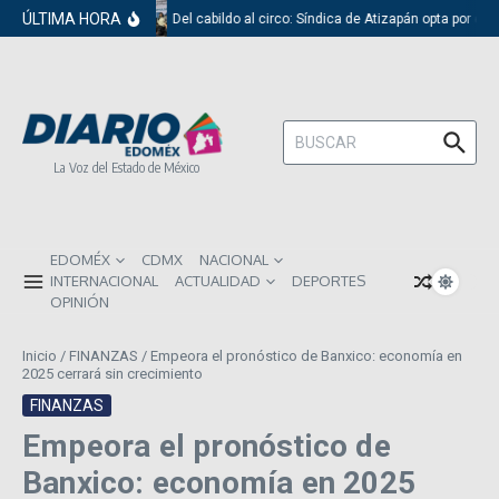
Saltar al contenido
ÚLTIMA HORA
Del cabildo al circo: Síndica de Atizapán opta por el 
Buscar:
La Voz del Estado de México
EDOMÉX
CDMX
NACIONAL
INTERNACIONAL
ACTUALIDAD
DEPORTES
OPINIÓN
Inicio
/
FINANZAS
/
Empeora el pronóstico de Banxico: economía en
2025 cerrará sin crecimiento
FINANZAS
Empeora el pronóstico de
Banxico: economía en 2025