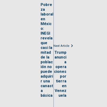
Pobre
za
laboral
en
Méxic
o:
INEGI
revela
que
Next Article
casi la
mitad
Trump
de la
anunci
poblac
a
ión no
opera
puede
ciones
adquiri
por
r una
tierra
canast
en
a
Venez
básica
uela