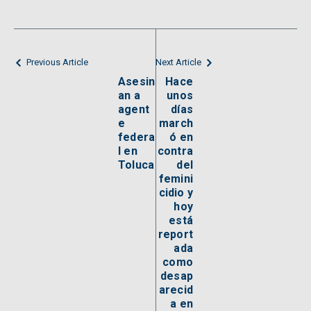
Previous Article
Next Article
Asesin
Hace
an a
unos
agent
días
e
march
federa
ó en
l en
contra
Toluca
del
femini
cidio y
hoy
está
report
ada
como
desap
arecid
a en