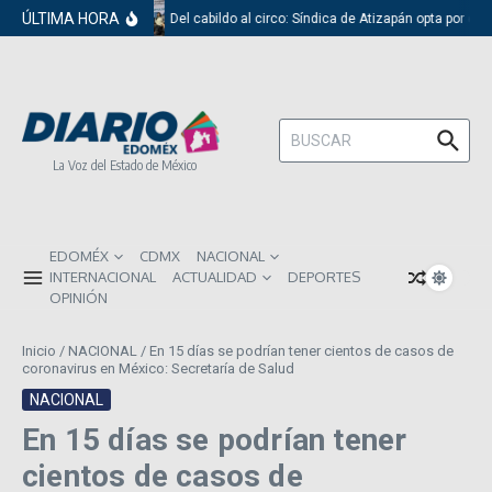
Saltar al contenido
ÚLTIMA HORA
Del cabildo al circo: Síndica de Atizapán opta por el 
Buscar:
La Voz del Estado de México
EDOMÉX
CDMX
NACIONAL
INTERNACIONAL
ACTUALIDAD
DEPORTES
OPINIÓN
Inicio
/
NACIONAL
/
En 15 días se podrían tener cientos de casos de
coronavirus en México: Secretaría de Salud
NACIONAL
En 15 días se podrían tener
cientos de casos de