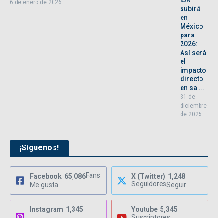
ISR
6 de enero de 2026
subirá
en
México
para
2026:
Así será
el
impacto
directo
en sa ...
31 de
diciembre
de 2025
¡Síguenos!
Fans
Facebook
65,086
X (Twitter)
1,248
Seguidores
Me gusta
Seguir
Instagram
1,345
Youtube
5,345
Suscriptores