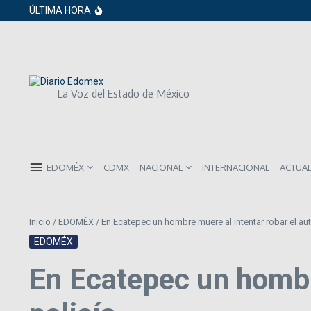
Saltar al contenido
Gobierno de Sheinbaum pide prestado a in
ÚLTIMA HORA
ISR subirá en México para 2026: Así será 
Año Nuevo 2026: Los propósitos más co
La Voz del Estado de México
EDOMÉX
CDMX
NACIONAL
INTERNACIONAL
ACTUA
Inicio
/
EDOMÉX
/
En Ecatepec un hombre muere al intentar robar el aut
EDOMÉX
En Ecatepec un hombre