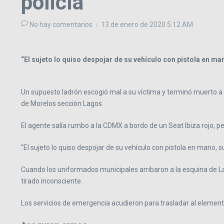
policía
No hay comentarios
13 de enero de 2020
5:12 AM
“El sujeto lo quiso despojar de su vehículo con pistola en ma
Un supuesto ladrón escogió mal a su víctima y terminó muerto a b
de Morelos sección Lagos.
El agente salía rumbo a la CDMX a bordo de un Seat Ibiza rojo, pero
“El sujeto lo quiso despojar de su vehículo con pistola en mano, 
Cuando los uniformados municipales arribaron a la esquina de La
tirado inconsciente.
Los servicios de emergencia acudieron para trasladar al element