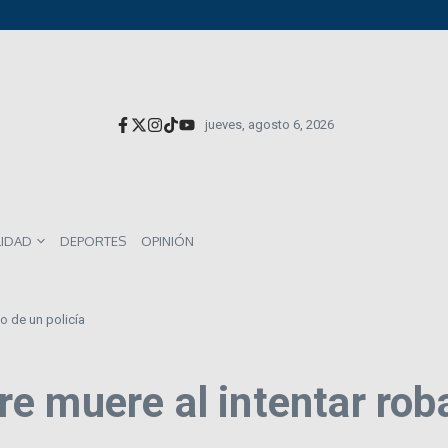
versionistas extranjeros; emite nueva deuda externa
el impacto directo en salarios y precios
munes entre los mexicanos
jueves, agosto 6, 2026
LIDAD
DEPORTES
OPINIÓN
o de un policía
 muere al intentar roba