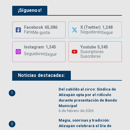
¡Síguenos!
Facebook
65,086
X (Twitter)
1,248
Fans
Seguidores
Me gusta
Seguir
Instagram
1,345
Youtube
5,345
Suscriptores
Seguidores
Seguir
Suscribirse
Noticias destacadas:
Del cabildo al circo: Síndica de
1
Atizapán opta por el ridículo
durante presentación de Bando
Municipal
6 de febrero de 2026
Magia, sonrisas y tradición:
2
Atizapán celebrará el Día de